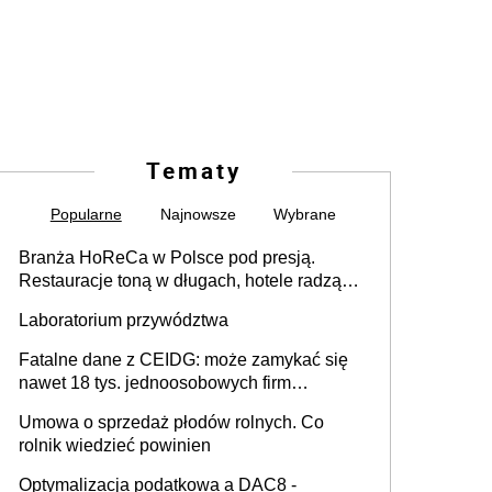
Tematy
Popularne
Najnowsze
Wybrane
Branża HoReCa w Polsce pod presją.
Restauracje toną w długach, hotele radzą
sobie lepiej [GOŚĆ INFOR.PL]
Laboratorium przywództwa
Fatalne dane z CEIDG: może zamykać się
nawet 18 tys. jednoosobowych firm
miesięcznie
Umowa o sprzedaż płodów rolnych. Co
rolnik wiedzieć powinien
Optymalizacja podatkowa a DAC8 -