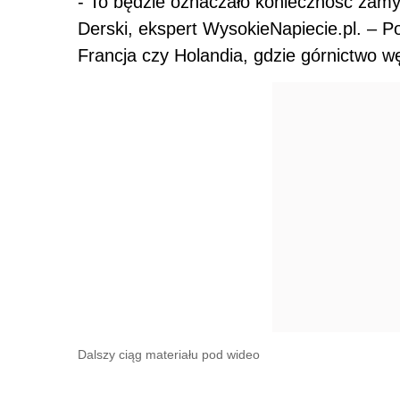
- To będzie oznaczało konieczność zamy
Derski, ekspert WysokieNapiecie.pl. – Pol
Francja czy Holandia, gdzie górnictwo w
Dalszy ciąg materiału pod wideo