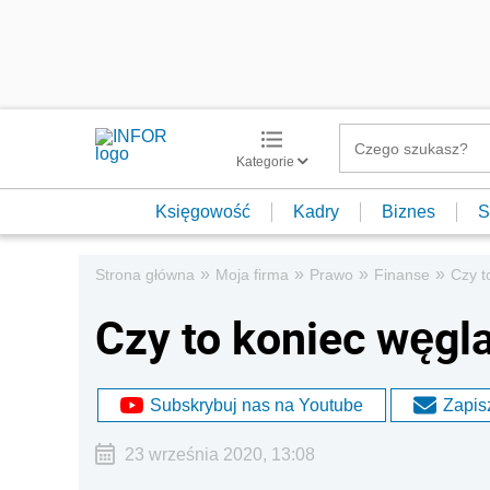
Kategorie
Księgowość
Kadry
Biznes
S
»
»
»
»
Strona główna
Moja firma
Prawo
Finanse
Czy t
Czy to koniec węgl
Subskrybuj nas na Youtube
Zapisz
23 września 2020, 13:08