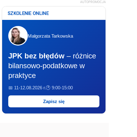
AUTOPROMOCJA
SZKOLENIE ONLINE
Małgorzata Tarkowska
JPK bez błędów
– różnice
bilansowo-podatkowe w
praktyce
📅 11-12.08.2026 r.
🕐 9:00-15:00
Zapisz się