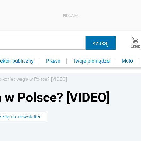
REKLAMA
Sklep
ektor publiczny
Prawo
Twoje pieniądze
Moto
o koniec węgla w Polsce? [VIDEO]
a w Polsce? [VIDEO]
 się na newsletter