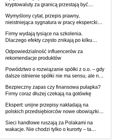
kryptowaluty za granicą przestają być
niewidoczne. I co dalej?
Wymyślony cytat, przepis prawny,
nieistniejąca sygnatura w pracy eksperckiej -
sam zakup ChatGPT to nie wdrożenie AI w
Firmy wydają tysiące na szkolenia.
firmie
Dlaczego efekty często znikają po kilku
tygodniach?
Odpowiedzialność influencerów za
rekomendacje produktów
Powództwo o rozwiązanie spółki z o.o. – gdy
dalsze istnienie spółki nie ma sensu, ale nie
wszyscy wspólnicy są tego zdania
Bezpieczny zapas czy finansowa pułapka?
Firmy coraz dłużej czekają na gotówkę
Ekspert: unijne przepisy nakładają na
polskich przedsiębiorców nowe obowiązki w
zakresie opakowań
Sieci handlowe ruszają za Polakami na
wakacje. Nie chodzi tylko o kurorty – ta
walka o portfele klientów dzieje się także