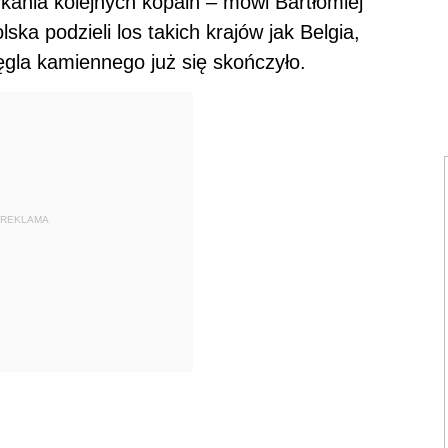
kania kolejnych kopalń – mówi Bartłomiej
ska podzieli los takich krajów jak Belgia,
ęgla kamiennego już się skończyło.
REKLAMA