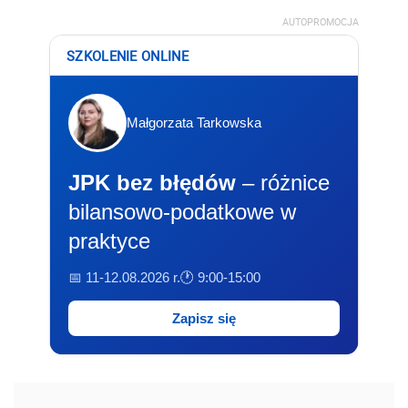
AUTOPROMOCJA
SZKOLENIE ONLINE
Małgorzata Tarkowska
JPK bez błędów
– różnice
bilansowo-podatkowe w
praktyce
📅 11-12.08.2026 r.
🕐 9:00-15:00
Zapisz się