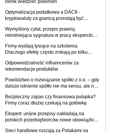
rolnik wiedzieć powinien
Optymalizacja podatkowa a DAC8 -
kryptowaluty za granicą przestają być
niewidoczne. I co dalej?
Wymyślony cytat, przepis prawny,
nieistniejąca sygnatura w pracy eksperckiej -
sam zakup ChatGPT to nie wdrożenie AI w
Firmy wydają tysiące na szkolenia.
firmie
Dlaczego efekty często znikają po kilku
tygodniach?
Odpowiedzialność influencerów za
rekomendacje produktów
Powództwo o rozwiązanie spółki z o.o. – gdy
dalsze istnienie spółki nie ma sensu, ale nie
wszyscy wspólnicy są tego zdania
Bezpieczny zapas czy finansowa pułapka?
Firmy coraz dłużej czekają na gotówkę
Ekspert: unijne przepisy nakładają na
polskich przedsiębiorców nowe obowiązki w
zakresie opakowań
Sieci handlowe ruszają za Polakami na