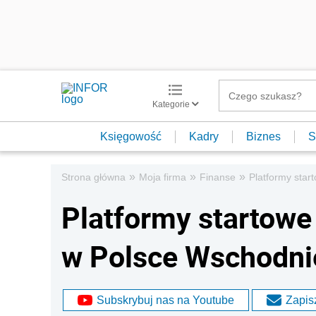
Kategorie
Księgowość
Kadry
Biznes
S
»
»
»
Strona główna
Moja firma
Finanse
Platformy sta
Platformy startow
w Polsce Wschodni
Subskrybuj nas na Youtube
Zapisz