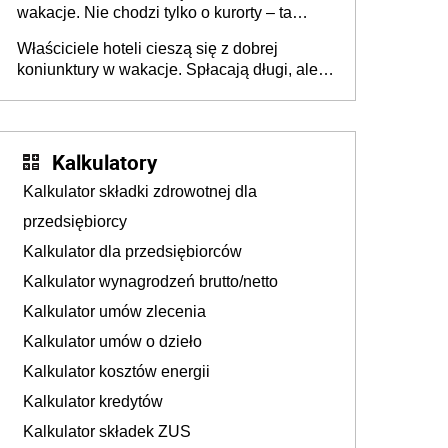
wakacje. Nie chodzi tylko o kurorty – ta
walka o portfele klientów dzieje się także
Właściciele hoteli cieszą się z dobrej
tam, gdzie wielu spędzi urlop po cichu
koniunktury w wakacje. Spłacają długi, ale
już martwią się, co będzie jesienią
Kalkulatory
Kalkulator składki zdrowotnej dla
przedsiębiorcy
Kalkulator dla przedsiębiorców
Kalkulator wynagrodzeń brutto/netto
Kalkulator umów zlecenia
Kalkulator umów o dzieło
Kalkulator kosztów energii
Kalkulator kredytów
Kalkulator składek ZUS