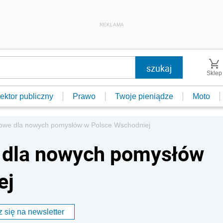
REKLAMA
Sklep
ektor publiczny
Prawo
Twoje pieniądze
Moto
rtowe dla nowych pomysłów w Polsce Wschodniej
e dla nowych pomysłów
ej
 się na newsletter