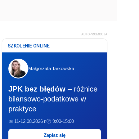
AUTOPROMOCJA
SZKOLENIE ONLINE
Małgorzata Tarkowska
JPK bez błędów
– różnice
bilansowo-podatkowe w
praktyce
📅 11-12.08.2026 r.
🕐 9:00-15:00
Zapisz się