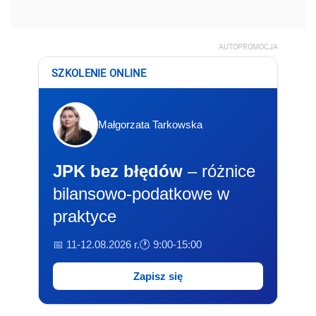
AUTOPROMOCJA
SZKOLENIE ONLINE
Małgorzata Tarkowska
JPK bez błędów
– różnice
bilansowo-podatkowe w
praktyce
📅 11-12.08.2026 r.
🕐 9:00-15:00
Zapisz się