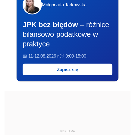
Małgorzata Tarkowska
JPK bez błędów
– różnice
bilansowo-podatkowe w
praktyce
📅 11-12.08.2026 r.
🕐 9:00-15:00
Zapisz się
REKLAMA