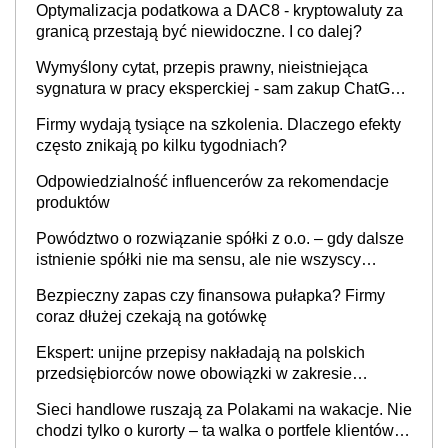
Optymalizacja podatkowa a DAC8 - kryptowaluty za
granicą przestają być niewidoczne. I co dalej?
Wymyślony cytat, przepis prawny, nieistniejąca
sygnatura w pracy eksperckiej - sam zakup ChatGPT
to nie wdrożenie AI w firmie
Firmy wydają tysiące na szkolenia. Dlaczego efekty
często znikają po kilku tygodniach?
Odpowiedzialność influencerów za rekomendacje
produktów
Powództwo o rozwiązanie spółki z o.o. – gdy dalsze
istnienie spółki nie ma sensu, ale nie wszyscy
wspólnicy są tego zdania
Bezpieczny zapas czy finansowa pułapka? Firmy
coraz dłużej czekają na gotówkę
Ekspert: unijne przepisy nakładają na polskich
przedsiębiorców nowe obowiązki w zakresie
opakowań
Sieci handlowe ruszają za Polakami na wakacje. Nie
chodzi tylko o kurorty – ta walka o portfele klientów