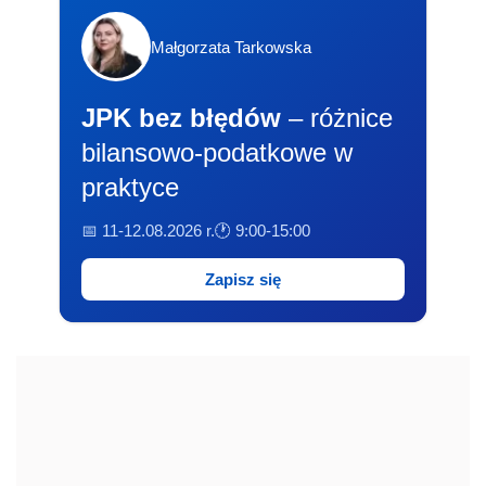
Małgorzata Tarkowska
JPK bez błędów
– różnice
bilansowo-podatkowe w
praktyce
📅 11-12.08.2026 r.
🕐 9:00-15:00
Zapisz się