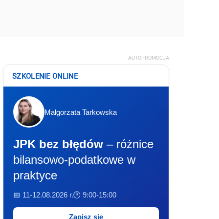
AUTOPROMOCJA
SZKOLENIE ONLINE
Małgorzata Tarkowska
JPK bez błędów
– różnice
bilansowo-podatkowe w
praktyce
📅 11-12.08.2026 r.
🕐 9:00-15:00
Zapisz się