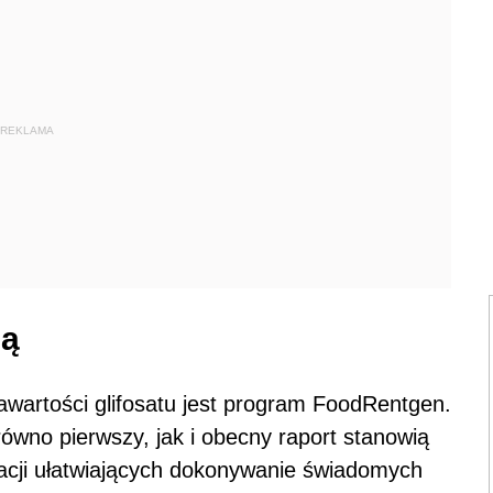
REKLAMA
ną
artości glifosatu jest program FoodRentgen.
równo pierwszy, jak i obecny raport stanowią
macji ułatwiających dokonywanie świadomych