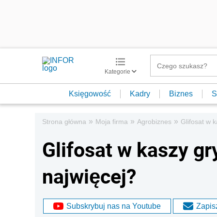
Kategorie
Księgowość
Kadry
Biznes
S
»
»
»
Strona główna
Moja firma
Agrobiznes
Glifosat w k
Glifosat w kaszy gr
najwięcej?
Subskrybuj nas na Youtube
Zapisz