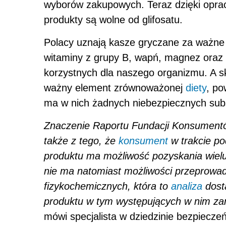
wyborów zakupowych. Teraz dzięki opra
produkty są wolne od glifosatu.
Polacy uznają kasze gryczane za ważne
witaminy z grupy B, wapń, magnez oraz 
korzystnych dla naszego organizmu.
A s
ważny element zrównoważonej
diety
, po
ma w nich żadnych niebezpiecznych substa
Znaczenie Raportu
Fundacji Konsumentó
także z tego, że
konsument
w trakcie po
produktu ma możliwość pozyskania wielu 
nie ma natomiast możliwości przeprowa
fizykochemicznych, która to
analiza
dost
produktu w tym występujących w nim za
mówi specjalista w dziedzinie bezpiecz