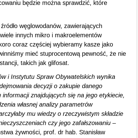
cowaniu będzie można sprawdzić, które
 źródło
węglowodanów, zawierających
wiele innych mikro i makroelementów
koro coraz częściej wybieramy kasze jako
winniśmy mieć stuprocentową pewność, że nie
ncji, takich jak glifosat.
w i Instytutu Spraw Obywatelskich
wynika
dejmowania decyzji o zakupie danego
informacji znajdujących się na jego etykiecie,
dzenia własnej analizy parametrów
arczyłaby mu wiedzy o rzeczywistym składzie
nieczyszczeniach czy jego zafałszowaniu
–
eństwa żywności,
prof. dr hab. Stanisław