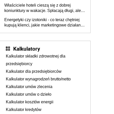
walka o portfele klientów dzieje się także
Właściciele hoteli cieszą się z dobrej
tam, gdzie wielu spędzi urlop po cichu
koniunktury w wakacje. Spłacają długi, ale
już martwią się, co będzie jesienią
Energetyki czy izotoniki - co teraz chętniej
kupują klienci, jakie marketingowe działania
podejmują sklepy
Kalkulatory
Kalkulator składki zdrowotnej dla
przedsiębiorcy
Kalkulator dla przedsiębiorców
Kalkulator wynagrodzeń brutto/netto
Kalkulator umów zlecenia
Kalkulator umów o dzieło
Kalkulator kosztów energii
Kalkulator kredytów