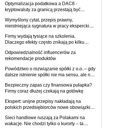
Optymalizacja podatkowa a DAC8 -
kryptowaluty za granicą przestają być
niewidoczne. I co dalej?
Wymyślony cytat, przepis prawny,
nieistniejąca sygnatura w pracy eksperckiej -
sam zakup ChatGPT to nie wdrożenie AI w
Firmy wydają tysiące na szkolenia.
firmie
Dlaczego efekty często znikają po kilku
tygodniach?
Odpowiedzialność influencerów za
rekomendacje produktów
Powództwo o rozwiązanie spółki z o.o. – gdy
dalsze istnienie spółki nie ma sensu, ale nie
wszyscy wspólnicy są tego zdania
Bezpieczny zapas czy finansowa pułapka?
Firmy coraz dłużej czekają na gotówkę
Ekspert: unijne przepisy nakładają na
polskich przedsiębiorców nowe obowiązki w
zakresie opakowań
Sieci handlowe ruszają za Polakami na
wakacje. Nie chodzi tylko o kurorty – ta