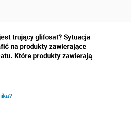
est trujący glifosat? Sytuacja
afić na produkty zawierające
atu. Które produkty zawierają
nika?