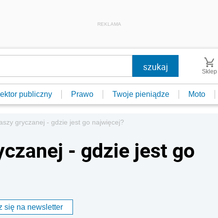
REKLAMA
Sklep
ektor publiczny
Prawo
Twoje pieniądze
Moto
aszy gryczanej - gdzie jest go najwięcej?
yczanej - gdzie jest go
 się na newsletter