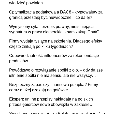
wiedzieć powinien
Optymalizacja podatkowa a DAC8 - kryptowaluty za
granicą przestają być niewidoczne. I co dalej?
Wymyślony cytat, przepis prawny, nieistniejąca
sygnatura w pracy eksperckiej - sam zakup ChatGPT
to nie wdrożenie AI w firmie
Firmy wydają tysiące na szkolenia. Dlaczego efekty
często znikają po kilku tygodniach?
Odpowiedzialność influencerów za rekomendacje
produktów
Powództwo o rozwiązanie spółki z o.o. – gdy dalsze
istnienie spółki nie ma sensu, ale nie wszyscy
wspólnicy są tego zdania
Bezpieczny zapas czy finansowa pułapka? Firmy
coraz dłużej czekają na gotówkę
Ekspert: unijne przepisy nakładają na polskich
przedsiębiorców nowe obowiązki w zakresie
opakowań
Sieci handlowe ruszają za Polakami na wakacje. Nie