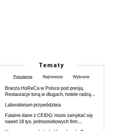
Tematy
Popularne
Najnowsze
Wybrane
Branża HoReCa w Polsce pod presją.
Restauracje toną w długach, hotele radzą
sobie lepiej [GOŚĆ INFOR.PL]
Laboratorium przywództwa
Fatalne dane z CEIDG: może zamykać się
nawet 18 tys. jednoosobowych firm
miesięcznie