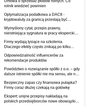
Umowa o sprzedaż płodów rolnych. Co
rolnik wiedzieć powinien
Optymalizacja podatkowa a DAC8 -
kryptowaluty za granicą przestają być
niewidoczne. I co dalej?
Wymyślony cytat, przepis prawny,
nieistniejąca sygnatura w pracy eksperckiej -
sam zakup ChatGPT to nie wdrożenie AI w
Firmy wydają tysiące na szkolenia.
firmie
Dlaczego efekty często znikają po kilku
tygodniach?
Odpowiedzialność influencerów za
rekomendacje produktów
Powództwo o rozwiązanie spółki z o.o. – gdy
dalsze istnienie spółki nie ma sensu, ale nie
wszyscy wspólnicy są tego zdania
Bezpieczny zapas czy finansowa pułapka?
Firmy coraz dłużej czekają na gotówkę
Ekspert: unijne przepisy nakładają na
polskich przedsiębiorców nowe obowiązki w
zakresie opakowań