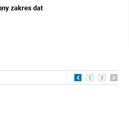
nny zakres dat
1
2