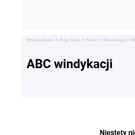
»
»
»
»
Strona główna
Moja firma
Prawo
Windykacja
AB
ABC windykacji
Niestety ni