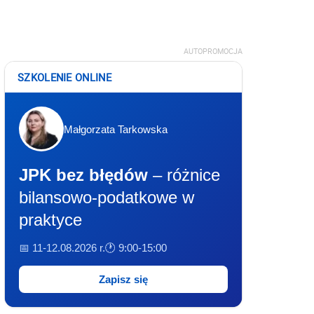
AUTOPROMOCJA
SZKOLENIE ONLINE
Małgorzata Tarkowska
JPK bez błędów
– różnice
bilansowo-podatkowe w
praktyce
📅 11-12.08.2026 r.
🕐 9:00-15:00
Zapisz się