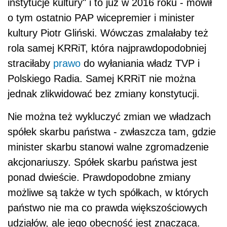
instytucje kultury" i to już w 2016 roku - mówił
o tym ostatnio PAP wicepremier i minister
kultury Piotr Gliński. Wówczas zmalałaby też
rola samej KRRiT, która najprawdopodobniej
straciłaby
prawo
do wyłaniania władz TVP i
Polskiego Radia. Samej KRRiT nie można
jednak zlikwidować bez zmiany konstytucji.
Nie można też wykluczyć zmian we władzach
spółek skarbu państwa - zwłaszcza tam, gdzie
minister skarbu stanowi walne zgromadzenie
akcjonariuszy. Spółek skarbu państwa jest
ponad dwieście. Prawdopodobne zmiany
możliwe są także w tych spółkach, w których
państwo nie ma co prawda większościowych
udziałów, ale jego obecność jest znacząca.