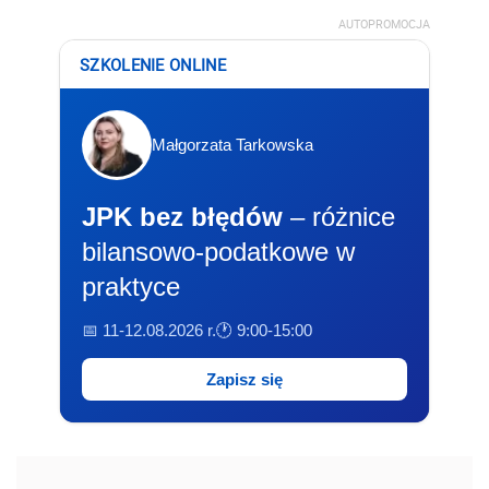
AUTOPROMOCJA
SZKOLENIE ONLINE
Małgorzata Tarkowska
JPK bez błędów
– różnice
bilansowo-podatkowe w
praktyce
📅 11-12.08.2026 r.
🕐 9:00-15:00
Zapisz się