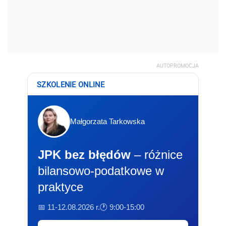
AUTOPROMOCJA
SZKOLENIE ONLINE
Małgorzata Tarkowska
JPK bez błędów
– różnice
bilansowo-podatkowe w
praktyce
📅 11-12.08.2026 r.
🕐 9:00-15:00