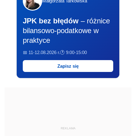
Małgorzata Tarkowska
JPK bez błędów
– różnice
bilansowo-podatkowe w
praktyce
📅 11-12.08.2026 r.
🕐 9:00-15:00
Zapisz się
REKLAMA