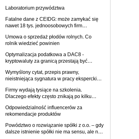
Laboratorium przywództwa
Fatalne dane z CEIDG: może zamykać się
nawet 18 tys. jednoosobowych firm
miesięcznie
Umowa o sprzedaż płodów rolnych. Co
rolnik wiedzieć powinien
Optymalizacja podatkowa a DAC8 -
kryptowaluty za granicą przestają być
niewidoczne. I co dalej?
Wymyślony cytat, przepis prawny,
nieistniejąca sygnatura w pracy eksperckiej -
sam zakup ChatGPT to nie wdrożenie AI w
Firmy wydają tysiące na szkolenia.
firmie
Dlaczego efekty często znikają po kilku
tygodniach?
Odpowiedzialność influencerów za
rekomendacje produktów
Powództwo o rozwiązanie spółki z o.o. – gdy
dalsze istnienie spółki nie ma sensu, ale nie
wszyscy wspólnicy są tego zdania