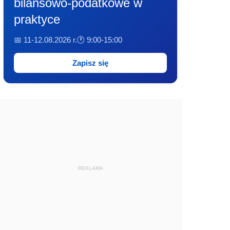
bilansowo-podatkowe w
praktyce
📅 11-12.08.2026 r.
🕐 9:00-15:00
Zapisz się
REKLAMA