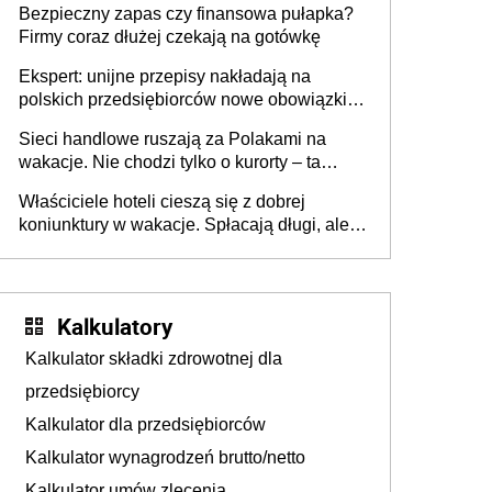
Bezpieczny zapas czy finansowa pułapka?
Firmy coraz dłużej czekają na gotówkę
Ekspert: unijne przepisy nakładają na
polskich przedsiębiorców nowe obowiązki w
zakresie opakowań
Sieci handlowe ruszają za Polakami na
wakacje. Nie chodzi tylko o kurorty – ta
walka o portfele klientów dzieje się także
Właściciele hoteli cieszą się z dobrej
tam, gdzie wielu spędzi urlop po cichu
koniunktury w wakacje. Spłacają długi, ale
już martwią się, co będzie jesienią
Kalkulatory
Kalkulator składki zdrowotnej dla
przedsiębiorcy
Kalkulator dla przedsiębiorców
Kalkulator wynagrodzeń brutto/netto
Kalkulator umów zlecenia