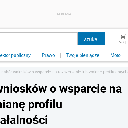
REKLAMA
Sklep
ektor publiczny
Prawo
Twoje pieniądze
Moto
nabór wniosków o wsparcie na rozszerzenie lub zmianę profilu dotych
wniosków o wsparcie na
ianę profilu
ałalności