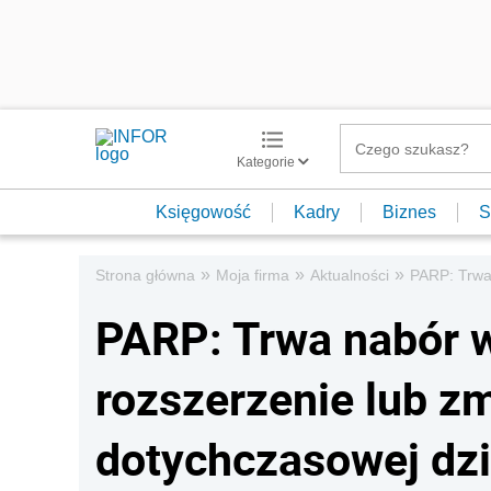
Kategorie
Księgowość
Kadry
Biznes
S
»
»
»
Strona główna
Moja firma
Aktualności
PARP: Trwa 
PARP: Trwa nabór 
rozszerzenie lub zm
dotychczasowej dzi