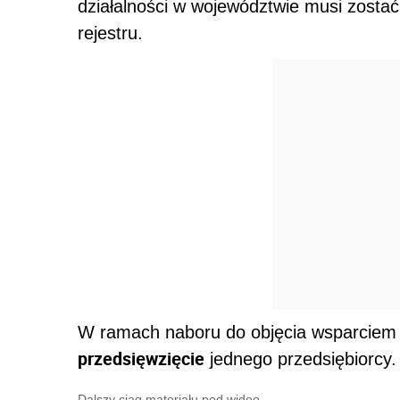
działalności w województwie musi zost
rejestru.
W ramach naboru do objęcia wsparciem
przedsięwzięcie
jednego przedsiębiorcy.
Dalszy ciąg materiału pod wideo