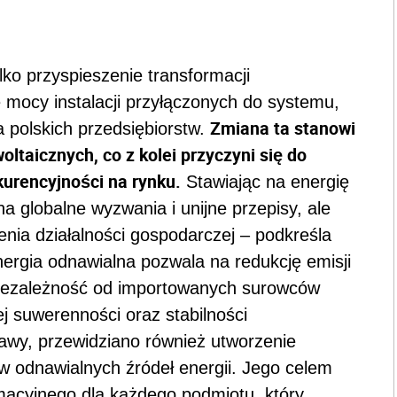
lko przyspieszenie transformacji
 mocy instalacji przyłączonych do systemu,
Zmiana ta stanowi
a polskich przedsiębiorstw.
ltaicznych, co z kolei przyczyni się do
kurencyjności na rynku.
Stawiając na energię
a globalne wyzwania i unijne przepisy, ale
nia działalności gospodarczej – podkreśla
rgia odnawialna pozwala na redukcję emisji
niezależność od importowanych surowców
j suwerenności oraz stabilności
awy, przewidziano również utworzenie
 odnawialnych źródeł energii. Jego celem
rmacyjnego dla każdego podmiotu, który