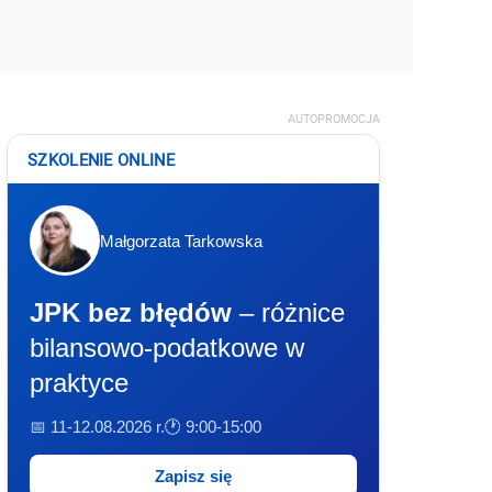
AUTOPROMOCJA
SZKOLENIE ONLINE
Małgorzata Tarkowska
JPK bez błędów
– różnice
bilansowo-podatkowe w
praktyce
📅 11-12.08.2026 r.
🕐 9:00-15:00
Zapisz się