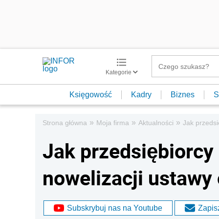
Kategorie
Księgowość
Kadry
Biznes
S
»
»
»
Strona główna
Moja firma
Aktualności
Jak przedsi
Jak przedsiębiorcy
nowelizacji ustawy
Subskrybuj nas na Youtube
Zapisz