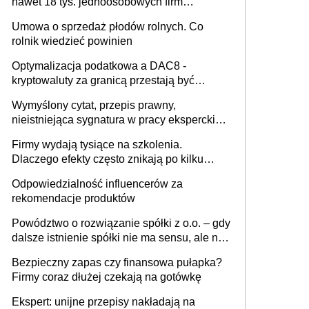
nawet 18 tys. jednoosobowych firm
miesięcznie
Umowa o sprzedaż płodów rolnych. Co
rolnik wiedzieć powinien
Optymalizacja podatkowa a DAC8 -
kryptowaluty za granicą przestają być
niewidoczne. I co dalej?
Wymyślony cytat, przepis prawny,
nieistniejąca sygnatura w pracy eksperckiej -
sam zakup ChatGPT to nie wdrożenie AI w
Firmy wydają tysiące na szkolenia.
firmie
Dlaczego efekty często znikają po kilku
tygodniach?
Odpowiedzialność influencerów za
rekomendacje produktów
Powództwo o rozwiązanie spółki z o.o. – gdy
dalsze istnienie spółki nie ma sensu, ale nie
wszyscy wspólnicy są tego zdania
Bezpieczny zapas czy finansowa pułapka?
Firmy coraz dłużej czekają na gotówkę
Ekspert: unijne przepisy nakładają na