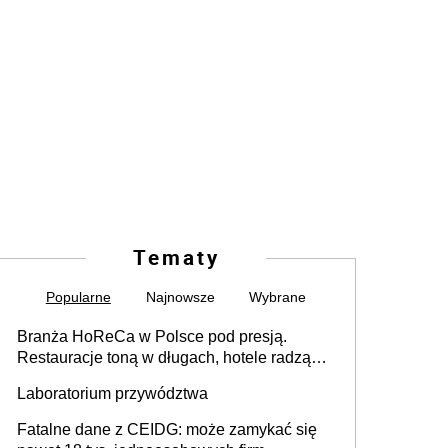
Tematy
Popularne
Najnowsze
Wybrane
Branża HoReCa w Polsce pod presją.
Restauracje toną w długach, hotele radzą
sobie lepiej [GOŚĆ INFOR.PL]
Laboratorium przywództwa
Fatalne dane z CEIDG: może zamykać się