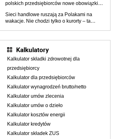
polskich przedsiębiorców nowe obowiązki w
zakresie opakowań
Sieci handlowe ruszają za Polakami na
wakacje. Nie chodzi tylko o kurorty – ta
walka o portfele klientów dzieje się także
tam, gdzie wielu spędzi urlop po cichu
Kalkulatory
Kalkulator składki zdrowotnej dla
przedsiębiorcy
Kalkulator dla przedsiębiorców
Kalkulator wynagrodzeń brutto/netto
Kalkulator umów zlecenia
Kalkulator umów o dzieło
Kalkulator kosztów energii
Kalkulator kredytów
Kalkulator składek ZUS