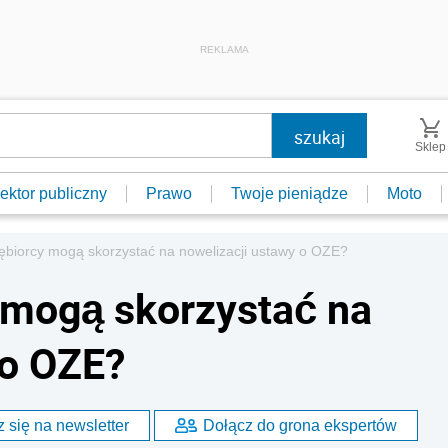
REKLAMA
Sklep
ektor publiczny
Prawo
Twoje pieniądze
Moto
ębiorcy mogą skorzystać na nowelizacji ustawy o OZE?
 mogą skorzystać na
 o OZE?
 się na newsletter
Dołącz do grona ekspertów