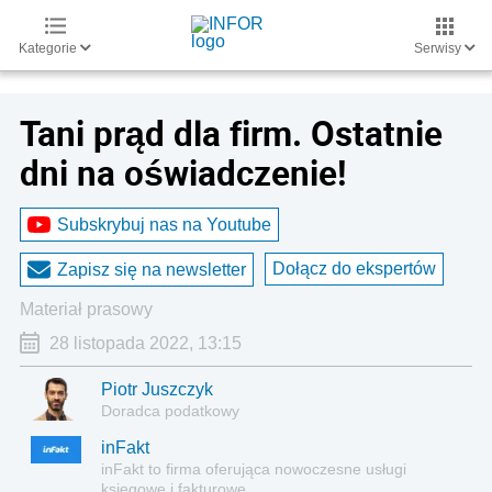
Kategorie
Serwisy
Tani prąd dla firm. Ostatnie
dni na oświadczenie!
Subskrybuj nas na Youtube
Dołącz do ekspertów
Zapisz się na newsletter
materiał prasowy
28 listopada 2022, 13:15
Piotr Juszczyk
Doradca podatkowy
inFakt
inFakt to firma oferująca nowoczesne usługi
księgowe i fakturowe