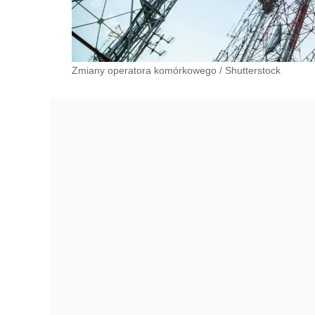
Zmiany operatora komórkowego
/
Shutterstock