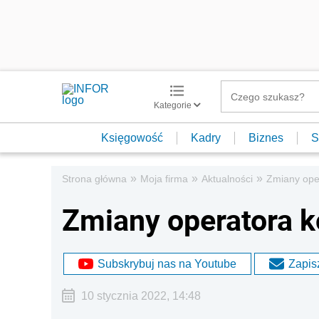
Kategorie
Księgowość
Kadry
Biznes
S
»
»
»
Strona główna
Moja firma
Aktualności
Zmiany ope
Zmiany operatora
Subskrybuj nas na Youtube
Zapisz
10 stycznia 2022, 14:48