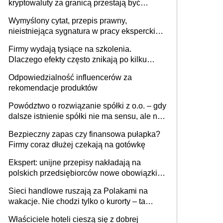
kryptowaluty za granicą przestają być
niewidoczne. I co dalej?
Wymyślony cytat, przepis prawny,
nieistniejąca sygnatura w pracy eksperckiej -
sam zakup ChatGPT to nie wdrożenie AI w
Firmy wydają tysiące na szkolenia.
firmie
Dlaczego efekty często znikają po kilku
tygodniach?
Odpowiedzialność influencerów za
rekomendacje produktów
Powództwo o rozwiązanie spółki z o.o. – gdy
dalsze istnienie spółki nie ma sensu, ale nie
wszyscy wspólnicy są tego zdania
Bezpieczny zapas czy finansowa pułapka?
Firmy coraz dłużej czekają na gotówkę
Ekspert: unijne przepisy nakładają na
polskich przedsiębiorców nowe obowiązki w
zakresie opakowań
Sieci handlowe ruszają za Polakami na
wakacje. Nie chodzi tylko o kurorty – ta
walka o portfele klientów dzieje się także
Właściciele hoteli cieszą się z dobrej
tam, gdzie wielu spędzi urlop po cichu