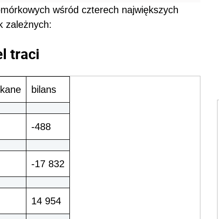
omórkowych wśród czterech największych
k zależnych:
l traci
skane
bilans
-488
-17 832
14 954