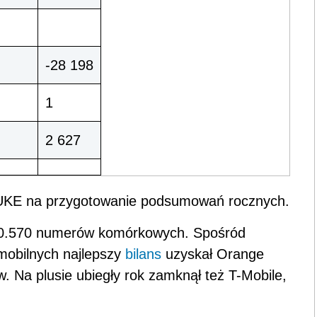
-28 198
1
2 627
e UKE na przygotowanie podsumowań rocznych.
20.570 numerów komórkowych. Spośród
 mobilnych najlepszy
bilans
uzyskał Orange
. Na plusie ubiegły rok zamknął też T-Mobile,