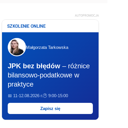
AUTOPROMOCJA
SZKOLENIE ONLINE
Małgorzata Tarkowska
JPK bez błędów
– różnice
bilansowo-podatkowe w
praktyce
📅 11-12.08.2026 r.
🕐 9:00-15:00
Zapisz się