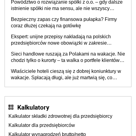
Powództwo o rozwiązanie spółki z o.o. – gdy dalsze
istnienie spółki nie ma sensu, ale nie wszyscy
wspólnicy są tego zdania
Bezpieczny zapas czy finansowa pułapka? Firmy
coraz dłużej czekają na gotówkę
Ekspert: unijne przepisy nakładają na polskich
przedsiębiorców nowe obowiązki w zakresie
opakowań
Sieci handlowe ruszają za Polakami na wakacje. Nie
chodzi tylko o kurorty – ta walka o portfele klientów
dzieje się także tam, gdzie wielu spędzi urlop po
Właściciele hoteli cieszą się z dobrej koniunktury w
cichu
wakacje. Spłacają długi, ale już martwią się, co
będzie jesienią
Kalkulatory
Kalkulator składki zdrowotnej dla przedsiębiorcy
Kalkulator dla przedsiębiorców
Kalkulator wynagrodzeń brutto/netto