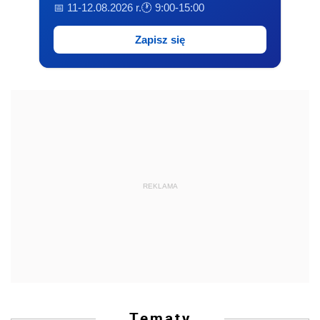
📅 11-12.08.2026 r.
🕐 9:00-15:00
Zapisz się
REKLAMA
Tematy