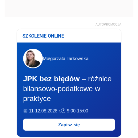
AUTOPROMOCJA
SZKOLENIE ONLINE
Małgorzata Tarkowska
JPK bez błędów
– różnice
bilansowo-podatkowe w
praktyce
📅 11-12.08.2026 r.
🕐 9:00-15:00
Zapisz się