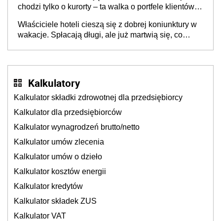
chodzi tylko o kurorty – ta walka o portfele klientów
dzieje się także tam, gdzie wielu spędzi urlop po
Właściciele hoteli cieszą się z dobrej koniunktury w
cichu
wakacje. Spłacają długi, ale już martwią się, co
będzie jesienią
Kalkulatory
Kalkulator składki zdrowotnej dla przedsiębiorcy
Kalkulator dla przedsiębiorców
Kalkulator wynagrodzeń brutto/netto
Kalkulator umów zlecenia
Kalkulator umów o dzieło
Kalkulator kosztów energii
Kalkulator kredytów
Kalkulator składek ZUS
Kalkulator VAT