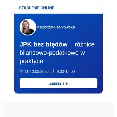
SZKOLENIE ONLINE
Małgorzata Tarkowska
JPK bez błędów
– różnice
bilansowo-podatkowe w
praktyce
📅 11-12.08.2026 r.
🕐 9:00-15:00
Zapisz się