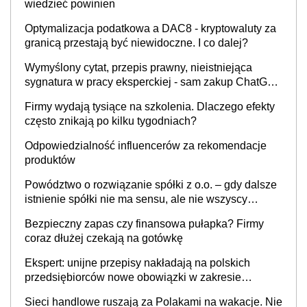
wiedzieć powinien
Optymalizacja podatkowa a DAC8 - kryptowaluty za
granicą przestają być niewidoczne. I co dalej?
Wymyślony cytat, przepis prawny, nieistniejąca
sygnatura w pracy eksperckiej - sam zakup ChatGPT
to nie wdrożenie AI w firmie
Firmy wydają tysiące na szkolenia. Dlaczego efekty
często znikają po kilku tygodniach?
Odpowiedzialność influencerów za rekomendacje
produktów
Powództwo o rozwiązanie spółki z o.o. – gdy dalsze
istnienie spółki nie ma sensu, ale nie wszyscy
wspólnicy są tego zdania
Bezpieczny zapas czy finansowa pułapka? Firmy
coraz dłużej czekają na gotówkę
Ekspert: unijne przepisy nakładają na polskich
przedsiębiorców nowe obowiązki w zakresie
opakowań
Sieci handlowe ruszają za Polakami na wakacje. Nie