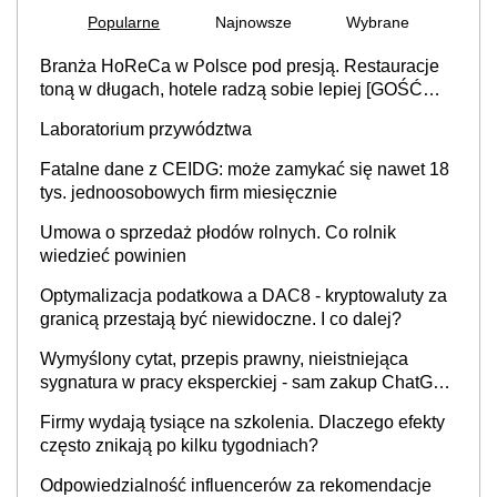
Popularne
Najnowsze
Wybrane
Branża HoReCa w Polsce pod presją. Restauracje
toną w długach, hotele radzą sobie lepiej [GOŚĆ
INFOR.PL]
Laboratorium przywództwa
Fatalne dane z CEIDG: może zamykać się nawet 18
tys. jednoosobowych firm miesięcznie
Umowa o sprzedaż płodów rolnych. Co rolnik
wiedzieć powinien
Optymalizacja podatkowa a DAC8 - kryptowaluty za
granicą przestają być niewidoczne. I co dalej?
Wymyślony cytat, przepis prawny, nieistniejąca
sygnatura w pracy eksperckiej - sam zakup ChatGPT
to nie wdrożenie AI w firmie
Firmy wydają tysiące na szkolenia. Dlaczego efekty
często znikają po kilku tygodniach?
Odpowiedzialność influencerów za rekomendacje