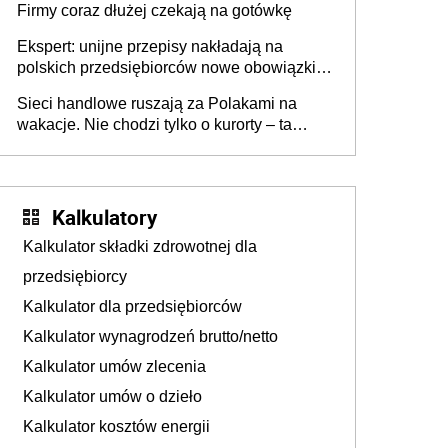
Firmy coraz dłużej czekają na gotówkę
Ekspert: unijne przepisy nakładają na
polskich przedsiębiorców nowe obowiązki w
zakresie opakowań
Sieci handlowe ruszają za Polakami na
wakacje. Nie chodzi tylko o kurorty – ta
walka o portfele klientów dzieje się także
tam, gdzie wielu spędzi urlop po cichu
Kalkulatory
Kalkulator składki zdrowotnej dla
przedsiębiorcy
Kalkulator dla przedsiębiorców
Kalkulator wynagrodzeń brutto/netto
Kalkulator umów zlecenia
Kalkulator umów o dzieło
Kalkulator kosztów energii