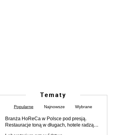
Tematy
Popularne
Najnowsze
Wybrane
Branża HoReCa w Polsce pod presją.
Restauracje toną w długach, hotele radzą
sobie lepiej [GOŚĆ INFOR.PL]