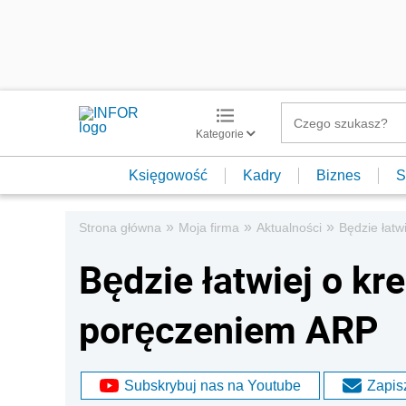
Kategorie
Księgowość
Kadry
Biznes
S
»
»
»
Strona główna
Moja firma
Aktualności
Będzie łatw
Będzie łatwiej o kre
poręczeniem ARP
Subskrybuj nas na Youtube
Zapisz