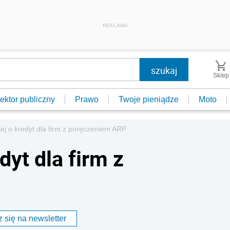
REKLAMA
Sklep
ektor publiczny
Prawo
Twoje pieniądze
Moto
iej o kredyt dla firm z poręczeniem ARP
dyt dla firm z
 się na newsletter