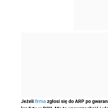
Jeżeli
zgłosi się do ARP po gwaranc
firma