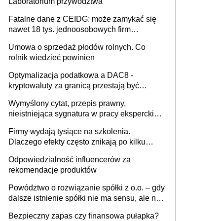
Laboratorium przywództwa
Fatalne dane z CEIDG: może zamykać się
nawet 18 tys. jednoosobowych firm
miesięcznie
Umowa o sprzedaż płodów rolnych. Co
rolnik wiedzieć powinien
Optymalizacja podatkowa a DAC8 -
kryptowaluty za granicą przestają być
niewidoczne. I co dalej?
Wymyślony cytat, przepis prawny,
nieistniejąca sygnatura w pracy eksperckiej -
sam zakup ChatGPT to nie wdrożenie AI w
Firmy wydają tysiące na szkolenia.
firmie
Dlaczego efekty często znikają po kilku
tygodniach?
Odpowiedzialność influencerów za
rekomendacje produktów
Powództwo o rozwiązanie spółki z o.o. – gdy
dalsze istnienie spółki nie ma sensu, ale nie
wszyscy wspólnicy są tego zdania
Bezpieczny zapas czy finansowa pułapka?