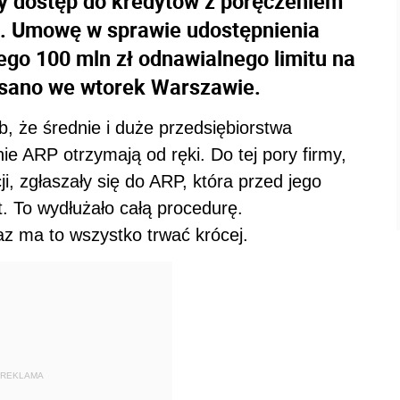
zy dostęp do kredytów z poręczeniem
. Umowę w sprawie udostępnienia
go 100 mln zł odnawialnego limitu na
pisano we wtorek Warszawie.
, że średnie i duże przedsiębiorstwa
e ARP otrzymają od ręki. Do tej pory firmy,
i, zgłaszały się do ARP, która przed jego
. To wydłużało całą procedurę.
raz ma to wszystko trwać krócej.
REKLAMA