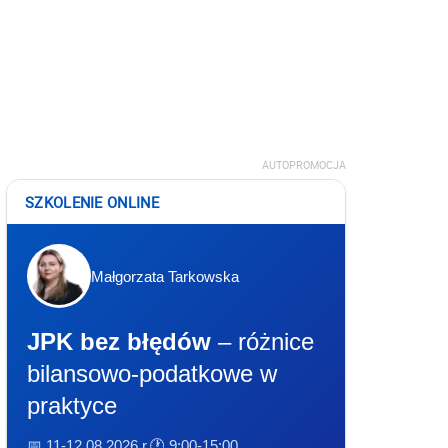
AUTOPROMOCJA
SZKOLENIE ONLINE
Małgorzata Tarkowska
JPK bez błędów
– różnice
bilansowo-podatkowe w
praktyce
📅 11-12.08.2026 r.
🕐 9:00-15:00