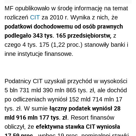
MF opublikowało w środę informację na temat
rozliczeń
CIT
za 2010 r. Wynika z nich, że
podatkowi dochodowemu od osób prawnych
podlegało 343 tys. 165 przedsiębiorstw,
z
czego 4 tys. 175 (1,22 proc.) stanowiły banki i
inne instytucje finansowe.
Podatnicy CIT uzyskali przychód w wysokości
5 bln 731 mld 390 mln 865 tys. zł, ale dochód
po odliczeniach wyniósł 152 mld 714 mln 17
łączny podatek wyniósł 28
tys. zł. W sumie
mld 916 mln 177 tys. zł
. Resort finansów
efektywna stawka CIT wyniosła
obliczył, że
17,59 proc.
, wobec 19 proc. nominalnej stawki