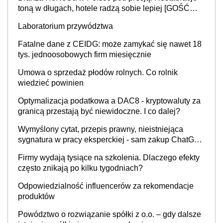
toną w długach, hotele radzą sobie lepiej [GOŚĆ
INFOR.PL]
Laboratorium przywództwa
Fatalne dane z CEIDG: może zamykać się nawet 18
tys. jednoosobowych firm miesięcznie
Umowa o sprzedaż płodów rolnych. Co rolnik
wiedzieć powinien
Optymalizacja podatkowa a DAC8 - kryptowaluty za
granicą przestają być niewidoczne. I co dalej?
Wymyślony cytat, przepis prawny, nieistniejąca
sygnatura w pracy eksperckiej - sam zakup ChatGPT
to nie wdrożenie AI w firmie
Firmy wydają tysiące na szkolenia. Dlaczego efekty
często znikają po kilku tygodniach?
Odpowiedzialność influencerów za rekomendacje
produktów
Powództwo o rozwiązanie spółki z o.o. – gdy dalsze