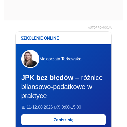
AUTOPROMOCJA
SZKOLENIE ONLINE
Małgorzata Tarkowska
JPK bez błędów
– różnice
bilansowo-podatkowe w
praktyce
📅 11-12.08.2026 r.
🕐 9:00-15:00
Zapisz się