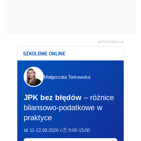
AUTOPROMOCJA
SZKOLENIE ONLINE
Małgorzata Tarkowska
JPK bez błędów
– różnice
bilansowo-podatkowe w
praktyce
📅 11-12.08.2026 r.
🕐 9:00-15:00