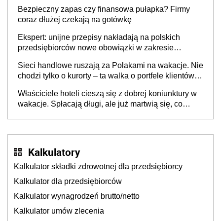
wspólnicy są tego zdania
Bezpieczny zapas czy finansowa pułapka? Firmy
coraz dłużej czekają na gotówkę
Ekspert: unijne przepisy nakładają na polskich
przedsiębiorców nowe obowiązki w zakresie
opakowań
Sieci handlowe ruszają za Polakami na wakacje. Nie
chodzi tylko o kurorty – ta walka o portfele klientów
dzieje się także tam, gdzie wielu spędzi urlop po
Właściciele hoteli cieszą się z dobrej koniunktury w
cichu
wakacje. Spłacają długi, ale już martwią się, co
będzie jesienią
Kalkulatory
Kalkulator składki zdrowotnej dla przedsiębiorcy
Kalkulator dla przedsiębiorców
Kalkulator wynagrodzeń brutto/netto
Kalkulator umów zlecenia