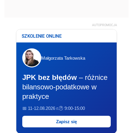
AUTOPROMOCJA
SZKOLENIE ONLINE
Małgorzata Tarkowska
JPK bez błędów
– różnice
bilansowo-podatkowe w
praktyce
📅 11-12.08.2026 r.
🕐 9:00-15:00
Zapisz się