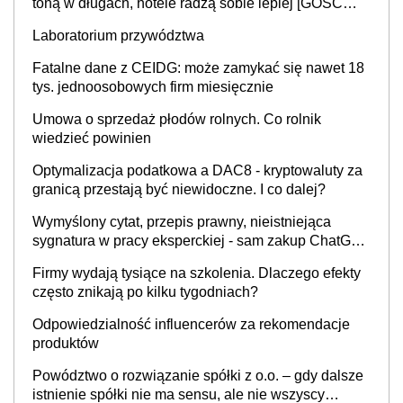
toną w długach, hotele radzą sobie lepiej [GOŚĆ
INFOR.PL]
Laboratorium przywództwa
Fatalne dane z CEIDG: może zamykać się nawet 18
tys. jednoosobowych firm miesięcznie
Umowa o sprzedaż płodów rolnych. Co rolnik
wiedzieć powinien
Optymalizacja podatkowa a DAC8 - kryptowaluty za
granicą przestają być niewidoczne. I co dalej?
Wymyślony cytat, przepis prawny, nieistniejąca
sygnatura w pracy eksperckiej - sam zakup ChatGPT
to nie wdrożenie AI w firmie
Firmy wydają tysiące na szkolenia. Dlaczego efekty
często znikają po kilku tygodniach?
Odpowiedzialność influencerów za rekomendacje
produktów
Powództwo o rozwiązanie spółki z o.o. – gdy dalsze
istnienie spółki nie ma sensu, ale nie wszyscy