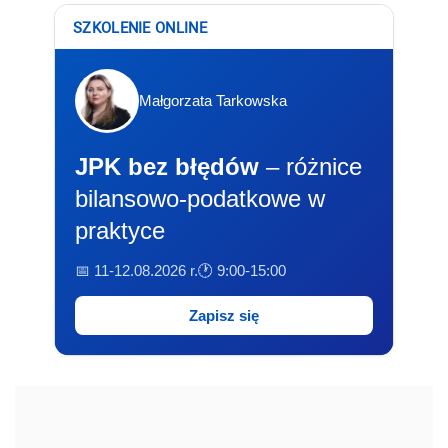
SZKOLENIE ONLINE
Małgorzata Tarkowska
JPK bez błędów
– różnice
bilansowo-podatkowe w
praktyce
📅 11-12.08.2026 r.
🕐 9:00-15:00
Zapisz się