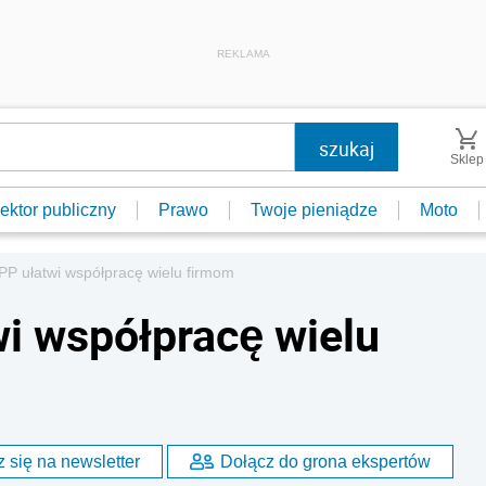
REKLAMA
Sklep
ektor publiczny
Prawo
Twoje pieniądze
Moto
PP ułatwi współpracę wielu firmom
i współpracę wielu
 się na newsletter
Dołącz do grona ekspertów