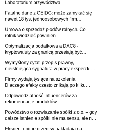
Laboratorium przywództwa
Fatalne dane z CEIDG: może zamykać się
nawet 18 tys. jednoosobowych firm
miesięcznie
Umowa o sprzedaż płodów rolnych. Co
rolnik wiedzieć powinien
Optymalizacja podatkowa a DAC8 -
kryptowaluty za granicą przestają być
niewidoczne. I co dalej?
Wymyślony cytat, przepis prawny,
nieistniejąca sygnatura w pracy eksperckiej -
sam zakup ChatGPT to nie wdrożenie AI w
Firmy wydają tysiące na szkolenia.
firmie
Dlaczego efekty często znikają po kilku
tygodniach?
Odpowiedzialność influencerów za
rekomendacje produktów
Powództwo o rozwiązanie spółki z o.o. – gdy
dalsze istnienie spółki nie ma sensu, ale nie
wszyscy wspólnicy są tego zdania
Ekspert: unijne przepisy nakładają na