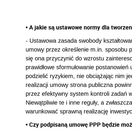
• A jakie są ustawowe normy dla tworz
- Ustawowa zasada swobody kształtowan
umowy przez określenie m.in. sposobu p
się ona przyczynić do wzrostu zainteres
prawidłowe sformułowanie postanowień u
podzielić ryzykiem, nie obciążając nim 
realizacji umowy strona publiczna powi
przez efektywny system kontroli zadań
Niewątpliwie te i inne reguły, a zwłaszc
warunkować sprawną realizację inwestycj
• Czy podpisaną umowę PPP będzie mo