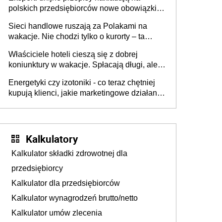
polskich przedsiębiorców nowe obowiązki w
zakresie opakowań
Sieci handlowe ruszają za Polakami na
wakacje. Nie chodzi tylko o kurorty – ta
walka o portfele klientów dzieje się także
Właściciele hoteli cieszą się z dobrej
tam, gdzie wielu spędzi urlop po cichu
koniunktury w wakacje. Spłacają długi, ale
już martwią się, co będzie jesienią
Energetyki czy izotoniki - co teraz chętniej
kupują klienci, jakie marketingowe działania
podejmują sklepy
Kalkulatory
Kalkulator składki zdrowotnej dla
przedsiębiorcy
Kalkulator dla przedsiębiorców
Kalkulator wynagrodzeń brutto/netto
Kalkulator umów zlecenia