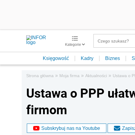
Kategorie
Księgowość
Kadry
Biznes
S
»
»
»
Strona główna
Moja firma
Aktualności
Ustawa o P
Ustawa o PPP ułatw
firmom
Subskrybuj nas na Youtube
Zapisz