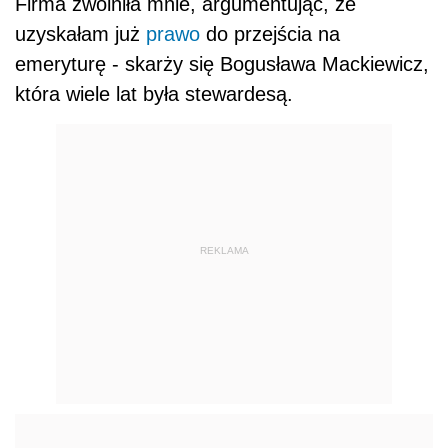
Firma zwolniła mnie, argumentując, że
uzyskałam już
prawo
do przejścia na
emeryturę - skarży się Bogusława Mackiewicz,
która wiele lat była stewardesą.
REKLAMA