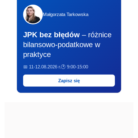
Małgorzata Tarkowska
JPK bez błędów
– różnice
bilansowo-podatkowe w
praktyce
📅 11-12.08.2026 r.
🕐 9:00-15:00
Zapisz się