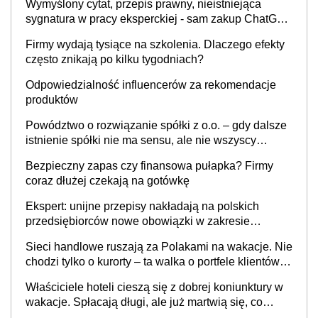
Wymyślony cytat, przepis prawny, nieistniejąca
sygnatura w pracy eksperckiej - sam zakup ChatGPT
to nie wdrożenie AI w firmie
Firmy wydają tysiące na szkolenia. Dlaczego efekty
często znikają po kilku tygodniach?
Odpowiedzialność influencerów za rekomendacje
produktów
Powództwo o rozwiązanie spółki z o.o. – gdy dalsze
istnienie spółki nie ma sensu, ale nie wszyscy
wspólnicy są tego zdania
Bezpieczny zapas czy finansowa pułapka? Firmy
coraz dłużej czekają na gotówkę
Ekspert: unijne przepisy nakładają na polskich
przedsiębiorców nowe obowiązki w zakresie
opakowań
Sieci handlowe ruszają za Polakami na wakacje. Nie
chodzi tylko o kurorty – ta walka o portfele klientów
dzieje się także tam, gdzie wielu spędzi urlop po
Właściciele hoteli cieszą się z dobrej koniunktury w
cichu
wakacje. Spłacają długi, ale już martwią się, co
będzie jesienią