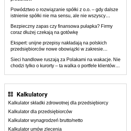
Powództwo o rozwiązanie spółki z o.o. – gdy dalsze
istnienie spółki nie ma sensu, ale nie wszyscy
wspólnicy są tego zdania
Bezpieczny zapas czy finansowa pułapka? Firmy
coraz dłużej czekają na gotówkę
Ekspert: unijne przepisy nakładają na polskich
przedsiębiorców nowe obowiązki w zakresie
opakowań
Sieci handlowe ruszają za Polakami na wakacje. Nie
chodzi tylko o kurorty – ta walka o portfele klientów
dzieje się także tam, gdzie wielu spędzi urlop po
cichu
Kalkulatory
Kalkulator składki zdrowotnej dla przedsiębiorcy
Kalkulator dla przedsiębiorców
Kalkulator wynagrodzeń brutto/netto
Kalkulator umów zlecenia