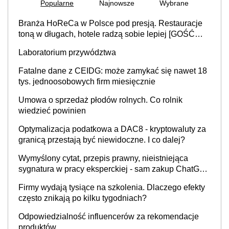
Popularne
Najnowsze
Wybrane
Branża HoReCa w Polsce pod presją. Restauracje
toną w długach, hotele radzą sobie lepiej [GOŚĆ
INFOR.PL]
Laboratorium przywództwa
Fatalne dane z CEIDG: może zamykać się nawet 18
tys. jednoosobowych firm miesięcznie
Umowa o sprzedaż płodów rolnych. Co rolnik
wiedzieć powinien
Optymalizacja podatkowa a DAC8 - kryptowaluty za
granicą przestają być niewidoczne. I co dalej?
Wymyślony cytat, przepis prawny, nieistniejąca
sygnatura w pracy eksperckiej - sam zakup ChatGPT
to nie wdrożenie AI w firmie
Firmy wydają tysiące na szkolenia. Dlaczego efekty
często znikają po kilku tygodniach?
Odpowiedzialność influencerów za rekomendacje
produktów