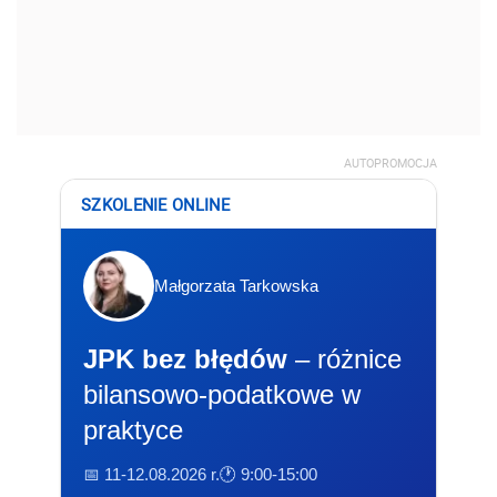
AUTOPROMOCJA
SZKOLENIE ONLINE
Małgorzata Tarkowska
JPK bez błędów
– różnice
bilansowo-podatkowe w
praktyce
📅 11-12.08.2026 r.
🕐 9:00-15:00