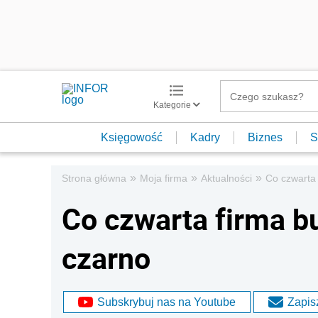
Kategorie
Księgowość
Kadry
Biznes
S
»
»
»
Strona główna
Moja firma
Aktualności
Co czwarta
Co czwarta firma b
czarno
Subskrybuj nas na Youtube
Zapisz