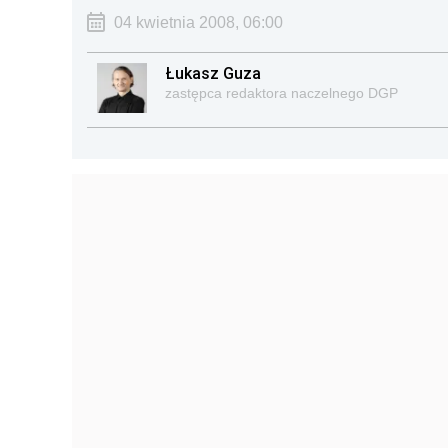
04 kwietnia 2008, 06:00
Łukasz Guza
zastępca redaktora naczelnego DGP