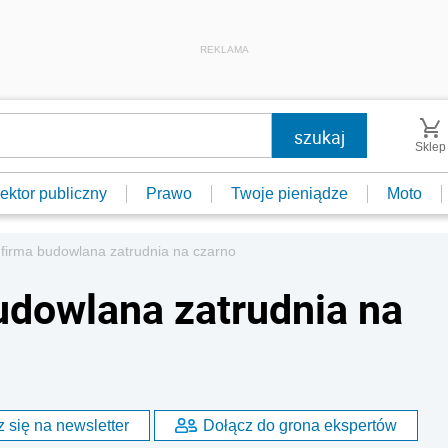
REKLAMA
Sklep
ektor publiczny
Prawo
Twoje pieniądze
Moto
 firma budowlana zatrudnia na czarno
udowlana zatrudnia na
 się na newsletter
Dołącz do grona ekspertów