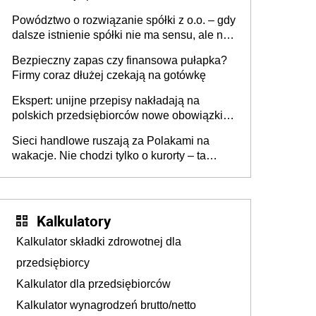
Powództwo o rozwiązanie spółki z o.o. – gdy
dalsze istnienie spółki nie ma sensu, ale nie
wszyscy wspólnicy są tego zdania
Bezpieczny zapas czy finansowa pułapka?
Firmy coraz dłużej czekają na gotówkę
Ekspert: unijne przepisy nakładają na
polskich przedsiębiorców nowe obowiązki w
zakresie opakowań
Sieci handlowe ruszają za Polakami na
wakacje. Nie chodzi tylko o kurorty – ta
walka o portfele klientów dzieje się także
tam, gdzie wielu spędzi urlop po cichu
Kalkulatory
Kalkulator składki zdrowotnej dla
przedsiębiorcy
Kalkulator dla przedsiębiorców
Kalkulator wynagrodzeń brutto/netto