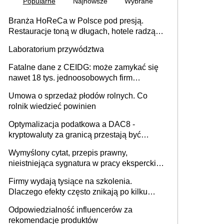
Popularne
Najnowsze
Wybrane
Branża HoReCa w Polsce pod presją.
Restauracje toną w długach, hotele radzą
sobie lepiej [GOŚĆ INFOR.PL]
Laboratorium przywództwa
Fatalne dane z CEIDG: może zamykać się
nawet 18 tys. jednoosobowych firm
miesięcznie
Umowa o sprzedaż płodów rolnych. Co
rolnik wiedzieć powinien
Optymalizacja podatkowa a DAC8 -
kryptowaluty za granicą przestają być
niewidoczne. I co dalej?
Wymyślony cytat, przepis prawny,
nieistniejąca sygnatura w pracy eksperckiej -
sam zakup ChatGPT to nie wdrożenie AI w
Firmy wydają tysiące na szkolenia.
firmie
Dlaczego efekty często znikają po kilku
tygodniach?
Odpowiedzialność influencerów za
rekomendacje produktów