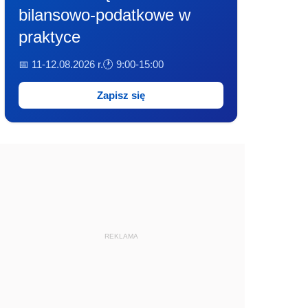
bilansowo-podatkowe w
praktyce
📅 11-12.08.2026 r.
🕐 9:00-15:00
Zapisz się
REKLAMA