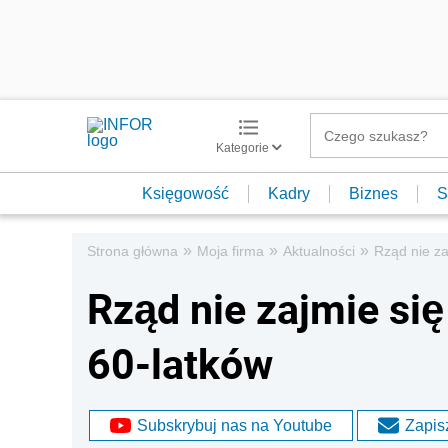
Kategorie
Księgowość
Kadry
Biznes
S
»
»
»
Strona główna
Moja firma
Aktualności
Rząd nie za
Rząd nie zajmie się
60-latków
Subskrybuj nas na Youtube
Zapisz