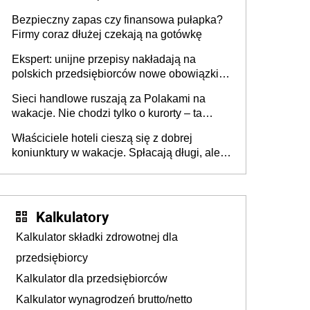
wszyscy wspólnicy są tego zdania
Bezpieczny zapas czy finansowa pułapka?
Firmy coraz dłużej czekają na gotówkę
Ekspert: unijne przepisy nakładają na
polskich przedsiębiorców nowe obowiązki w
zakresie opakowań
Sieci handlowe ruszają za Polakami na
wakacje. Nie chodzi tylko o kurorty – ta
walka o portfele klientów dzieje się także
Właściciele hoteli cieszą się z dobrej
tam, gdzie wielu spędzi urlop po cichu
koniunktury w wakacje. Spłacają długi, ale
już martwią się, co będzie jesienią
Kalkulatory
Kalkulator składki zdrowotnej dla
przedsiębiorcy
Kalkulator dla przedsiębiorców
Kalkulator wynagrodzeń brutto/netto