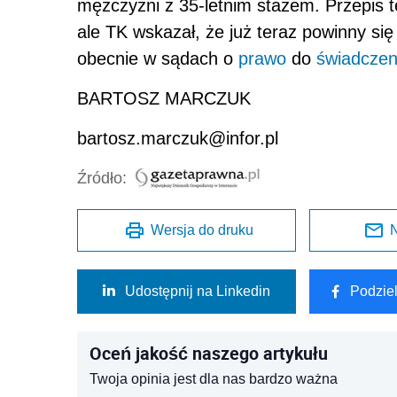
mężczyzni z 35-letnim stażem. Przepis t
ale TK wskazał, że już teraz powinny si
obecnie w sądach o
prawo
do
świadczen
BARTOSZ MARCZUK
bartosz.marczuk@infor.pl
Źródło:
Wersja do druku
N
Udostępnij na Linkedin
Podzie
Oceń jakość naszego artykułu
Twoja opinia jest dla nas bardzo ważna