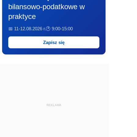
bilansowo-podatkowe w
praktyce
📅 11-12.08.2026 r.
🕐 9:00-15:00
Zapisz się
REKLAMA