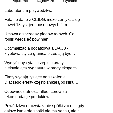
Popularne
Najnowsze
Wybrane
Laboratorium przywództwa
Fatalne dane z CEIDG: może zamykać się
nawet 18 tys. jednoosobowych firm
miesięcznie
Umowa o sprzedaż płodów rolnych. Co
rolnik wiedzieć powinien
Optymalizacja podatkowa a DAC8 -
kryptowaluty za granicą przestają być
niewidoczne. I co dalej?
Wymyślony cytat, przepis prawny,
nieistniejąca sygnatura w pracy eksperckiej -
sam zakup ChatGPT to nie wdrożenie AI w
Firmy wydają tysiące na szkolenia.
firmie
Dlaczego efekty często znikają po kilku
tygodniach?
Odpowiedzialność influencerów za
rekomendacje produktów
Powództwo o rozwiązanie spółki z o.o. – gdy
dalsze istnienie spółki nie ma sensu, ale nie