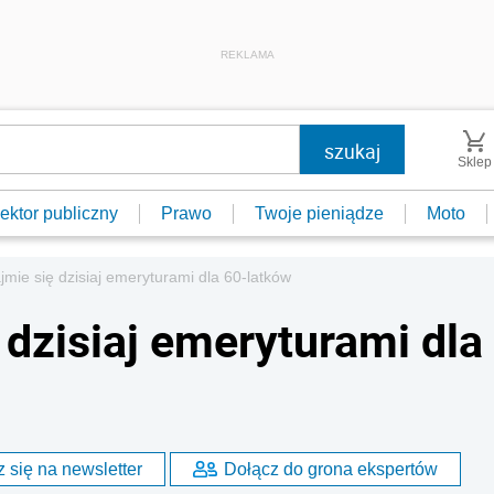
REKLAMA
Sklep
ektor publiczny
Prawo
Twoje pieniądze
Moto
jmie się dzisiaj emeryturami dla 60-latków
 dzisiaj emeryturami dla
 się na newsletter
Dołącz do grona ekspertów