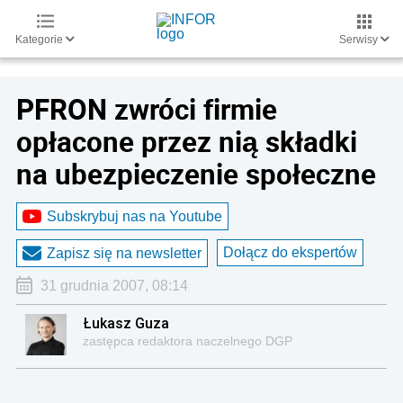
Kategorie
Serwisy
PFRON zwróci firmie
opłacone przez nią składki
na ubezpieczenie społeczne
Subskrybuj nas na Youtube
Dołącz do ekspertów
Zapisz się na newsletter
31 grudnia 2007, 08:14
Łukasz Guza
zastępca redaktora naczelnego DGP