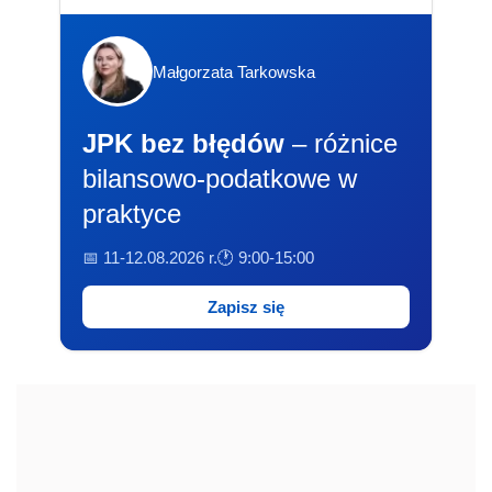
Małgorzata Tarkowska
JPK bez błędów
– różnice
bilansowo-podatkowe w
praktyce
📅 11-12.08.2026 r.
🕐 9:00-15:00
Zapisz się