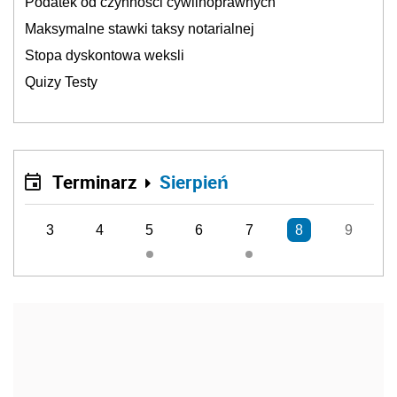
Podatek od czynności cywilnoprawnych
Maksymalne stawki taksy notarialnej
Stopa dyskontowa weksli
Quizy Testy
Terminarz
Sierpień
3
4
5
6
7
8
9