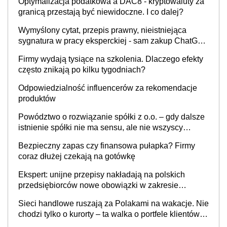
Optymalizacja podatkowa a DAC8 - kryptowaluty za
granicą przestają być niewidoczne. I co dalej?
Wymyślony cytat, przepis prawny, nieistniejąca
sygnatura w pracy eksperckiej - sam zakup ChatGPT
to nie wdrożenie AI w firmie
Firmy wydają tysiące na szkolenia. Dlaczego efekty
często znikają po kilku tygodniach?
Odpowiedzialność influencerów za rekomendacje
produktów
Powództwo o rozwiązanie spółki z o.o. – gdy dalsze
istnienie spółki nie ma sensu, ale nie wszyscy
wspólnicy są tego zdania
Bezpieczny zapas czy finansowa pułapka? Firmy
coraz dłużej czekają na gotówkę
Ekspert: unijne przepisy nakładają na polskich
przedsiębiorców nowe obowiązki w zakresie
opakowań
Sieci handlowe ruszają za Polakami na wakacje. Nie
chodzi tylko o kurorty – ta walka o portfele klientów
dzieje się także tam, gdzie wielu spędzi urlop po