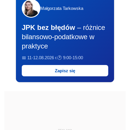
Małgorzata Tarkowska
JPK bez błędów
– różnice
bilansowo-podatkowe w
praktyce
📅 11-12.08.2026 r.
🕐 9:00-15:00
Zapisz się