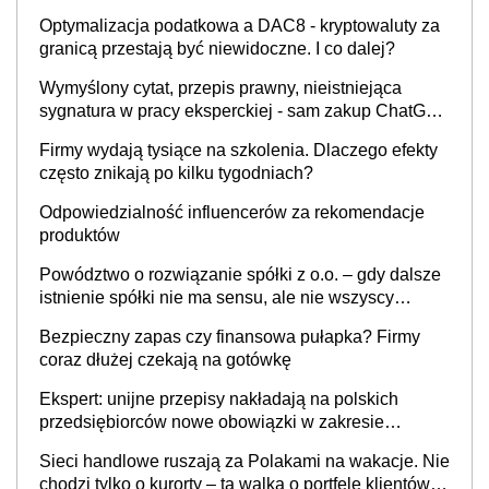
Optymalizacja podatkowa a DAC8 - kryptowaluty za
granicą przestają być niewidoczne. I co dalej?
Wymyślony cytat, przepis prawny, nieistniejąca
sygnatura w pracy eksperckiej - sam zakup ChatGPT
to nie wdrożenie AI w firmie
Firmy wydają tysiące na szkolenia. Dlaczego efekty
często znikają po kilku tygodniach?
Odpowiedzialność influencerów za rekomendacje
produktów
Powództwo o rozwiązanie spółki z o.o. – gdy dalsze
istnienie spółki nie ma sensu, ale nie wszyscy
wspólnicy są tego zdania
Bezpieczny zapas czy finansowa pułapka? Firmy
coraz dłużej czekają na gotówkę
Ekspert: unijne przepisy nakładają na polskich
przedsiębiorców nowe obowiązki w zakresie
opakowań
Sieci handlowe ruszają za Polakami na wakacje. Nie
chodzi tylko o kurorty – ta walka o portfele klientów