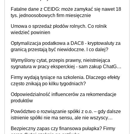
Fatalne dane z CEIDG: może zamykać się nawet 18
tys. jednoosobowych firm miesięcznie
Umowa o sprzedaż płodów rolnych. Co rolnik
wiedzieć powinien
Optymalizacja podatkowa a DAC8 - kryptowaluty za
granicą przestają być niewidoczne. I co dalej?
Wymyślony cytat, przepis prawny, nieistniejąca
sygnatura w pracy eksperckiej - sam zakup ChatGPT
to nie wdrożenie AI w firmie
Firmy wydają tysiące na szkolenia. Dlaczego efekty
często znikają po kilku tygodniach?
Odpowiedzialność influencerów za rekomendacje
produktów
Powództwo o rozwiązanie spółki z o.o. – gdy dalsze
istnienie spółki nie ma sensu, ale nie wszyscy
wspólnicy są tego zdania
Bezpieczny zapas czy finansowa pułapka? Firmy