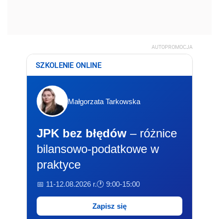
AUTOPROMOCJA
SZKOLENIE ONLINE
Małgorzata Tarkowska
JPK bez błędów
– różnice
bilansowo-podatkowe w
praktyce
📅 11-12.08.2026 r.
🕐 9:00-15:00
Zapisz się