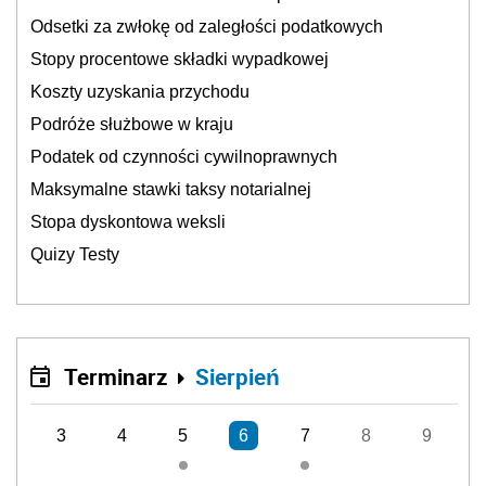
Odsetki za zwłokę od zaległości podatkowych
Stopy procentowe składki wypadkowej
Koszty uzyskania przychodu
Podróże służbowe w kraju
Podatek od czynności cywilnoprawnych
Maksymalne stawki taksy notarialnej
Stopa dyskontowa weksli
Quizy Testy
Terminarz
Sierpień
3
4
5
6
7
8
9