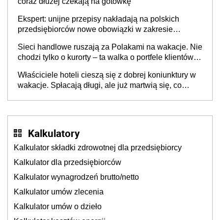
coraz dłużej czekają na gotówkę
Ekspert: unijne przepisy nakładają na polskich
przedsiębiorców nowe obowiązki w zakresie
opakowań
Sieci handlowe ruszają za Polakami na wakacje. Nie
chodzi tylko o kurorty – ta walka o portfele klientów
dzieje się także tam, gdzie wielu spędzi urlop po
Właściciele hoteli cieszą się z dobrej koniunktury w
cichu
wakacje. Spłacają długi, ale już martwią się, co
będzie jesienią
Kalkulatory
Kalkulator składki zdrowotnej dla przedsiębiorcy
Kalkulator dla przedsiębiorców
Kalkulator wynagrodzeń brutto/netto
Kalkulator umów zlecenia
Kalkulator umów o dzieło