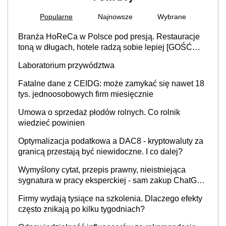
Popularne
Najnowsze
Wybrane
Branża HoReCa w Polsce pod presją. Restauracje
toną w długach, hotele radzą sobie lepiej [GOŚĆ
INFOR.PL]
Laboratorium przywództwa
Fatalne dane z CEIDG: może zamykać się nawet 18
tys. jednoosobowych firm miesięcznie
Umowa o sprzedaż płodów rolnych. Co rolnik
wiedzieć powinien
Optymalizacja podatkowa a DAC8 - kryptowaluty za
granicą przestają być niewidoczne. I co dalej?
Wymyślony cytat, przepis prawny, nieistniejąca
sygnatura w pracy eksperckiej - sam zakup ChatGPT
to nie wdrożenie AI w firmie
Firmy wydają tysiące na szkolenia. Dlaczego efekty
często znikają po kilku tygodniach?