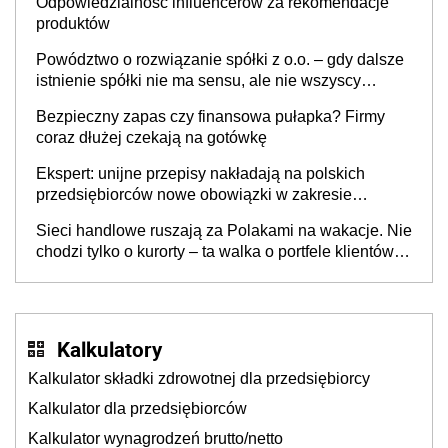
Odpowiedzialność influencerów za rekomendacje
produktów
Powództwo o rozwiązanie spółki z o.o. – gdy dalsze
istnienie spółki nie ma sensu, ale nie wszyscy
wspólnicy są tego zdania
Bezpieczny zapas czy finansowa pułapka? Firmy
coraz dłużej czekają na gotówkę
Ekspert: unijne przepisy nakładają na polskich
przedsiębiorców nowe obowiązki w zakresie
opakowań
Sieci handlowe ruszają za Polakami na wakacje. Nie
chodzi tylko o kurorty – ta walka o portfele klientów
dzieje się także tam, gdzie wielu spędzi urlop po
cichu
Kalkulatory
Kalkulator składki zdrowotnej dla przedsiębiorcy
Kalkulator dla przedsiębiorców
Kalkulator wynagrodzeń brutto/netto