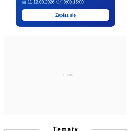
📅 11-12.08.2026 r.
🕐 9:00-15:00
Zapisz się
REKLAMA
Tematy