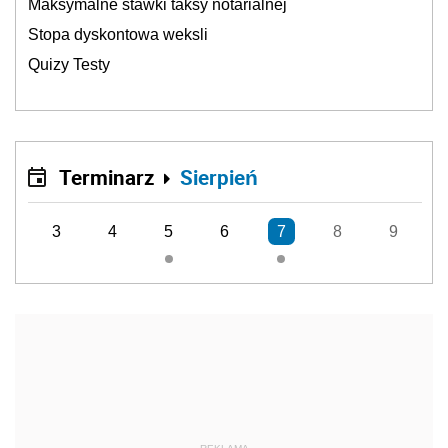
Maksymalne stawki taksy notarialnej
Stopa dyskontowa weksli
Quizy Testy
Terminarz
Sierpień
3
4
5
6
7
8
9