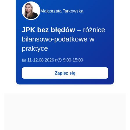
Małgorzata Tarkowska
JPK bez błędów
– różnice
bilansowo-podatkowe w
praktyce
📅 11-12.08.2026 r.
🕐 9:00-15:00
Zapisz się