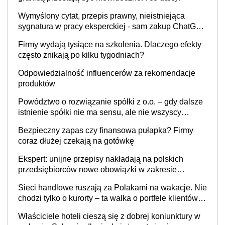
Wymyślony cytat, przepis prawny, nieistniejąca
sygnatura w pracy eksperckiej - sam zakup ChatGPT
to nie wdrożenie AI w firmie
Firmy wydają tysiące na szkolenia. Dlaczego efekty
często znikają po kilku tygodniach?
Odpowiedzialność influencerów za rekomendacje
produktów
Powództwo o rozwiązanie spółki z o.o. – gdy dalsze
istnienie spółki nie ma sensu, ale nie wszyscy
wspólnicy są tego zdania
Bezpieczny zapas czy finansowa pułapka? Firmy
coraz dłużej czekają na gotówkę
Ekspert: unijne przepisy nakładają na polskich
przedsiębiorców nowe obowiązki w zakresie
opakowań
Sieci handlowe ruszają za Polakami na wakacje. Nie
chodzi tylko o kurorty – ta walka o portfele klientów
dzieje się także tam, gdzie wielu spędzi urlop po
Właściciele hoteli cieszą się z dobrej koniunktury w
cichu