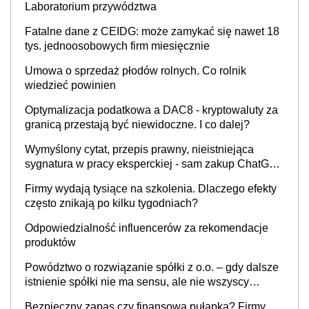
Laboratorium przywództwa
Fatalne dane z CEIDG: może zamykać się nawet 18
tys. jednoosobowych firm miesięcznie
Umowa o sprzedaż płodów rolnych. Co rolnik
wiedzieć powinien
Optymalizacja podatkowa a DAC8 - kryptowaluty za
granicą przestają być niewidoczne. I co dalej?
Wymyślony cytat, przepis prawny, nieistniejąca
sygnatura w pracy eksperckiej - sam zakup ChatGPT
to nie wdrożenie AI w firmie
Firmy wydają tysiące na szkolenia. Dlaczego efekty
często znikają po kilku tygodniach?
Odpowiedzialność influencerów za rekomendacje
produktów
Powództwo o rozwiązanie spółki z o.o. – gdy dalsze
istnienie spółki nie ma sensu, ale nie wszyscy
wspólnicy są tego zdania
Bezpieczny zapas czy finansowa pułapka? Firmy