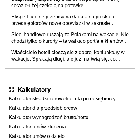
coraz dłużej czekają na gotówkę
Ekspert: unijne przepisy nakładają na polskich
przedsiębiorców nowe obowiązki w zakresie
opakowań
Sieci handlowe ruszają za Polakami na wakacje. Nie
chodzi tylko o kurorty – ta walka o portfele klientów
dzieje się także tam, gdzie wielu spędzi urlop po
Właściciele hoteli cieszą się z dobrej koniunktury w
cichu
wakacje. Spłacają długi, ale już martwią się, co
będzie jesienią
Kalkulatory
Kalkulator składki zdrowotnej dla przedsiębiorcy
Kalkulator dla przedsiębiorców
Kalkulator wynagrodzeń brutto/netto
Kalkulator umów zlecenia
Kalkulator umów o dzieło