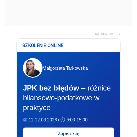
AUTOPROMOCJA
SZKOLENIE ONLINE
Małgorzata Tarkowska
JPK bez błędów
– różnice
bilansowo-podatkowe w
praktyce
📅 11-12.08.2026 r.
🕐 9:00-15:00
Zapisz się