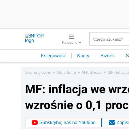
Kategorie
Księgowość
Kadry
Biznes
S
»
»
»
Strona główna
Moja firma
Aktualności
MF: inflacj
MF: inflacja we wr
wzrośnie o 0,1 proc
Subskrybuj nas na Youtube
Zapisz