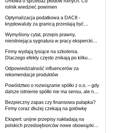
Umowa o sprzedaż płodów rolnych. Co
rolnik wiedzieć powinien
Optymalizacja podatkowa a DAC8 -
kryptowaluty za granicą przestają być
niewidoczne. I co dalej?
Wymyślony cytat, przepis prawny,
nieistniejąca sygnatura w pracy eksperckiej -
sam zakup ChatGPT to nie wdrożenie AI w
Firmy wydają tysiące na szkolenia.
firmie
Dlaczego efekty często znikają po kilku
tygodniach?
Odpowiedzialność influencerów za
rekomendacje produktów
Powództwo o rozwiązanie spółki z o.o. – gdy
dalsze istnienie spółki nie ma sensu, ale nie
wszyscy wspólnicy są tego zdania
Bezpieczny zapas czy finansowa pułapka?
Firmy coraz dłużej czekają na gotówkę
Ekspert: unijne przepisy nakładają na
polskich przedsiębiorców nowe obowiązki w
zakresie opakowań