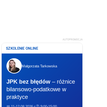
AUTOPROMOCJA
SZKOLENIE ONLINE
Małgorzata Tarkowska
JPK bez błędów
– różnice
bilansowo-podatkowe w
praktyce
📅 11-12.08.2026 r.
🕐 9:00-15:00