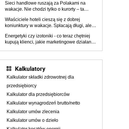
Sieci handlowe ruszają za Polakami na
wakacje. Nie chodzi tylko o kurorty – ta
walka o portfele klientów dzieje się także
Właściciele hoteli cieszą się z dobrej
tam, gdzie wielu spędzi urlop po cichu
koniunktury w wakacje. Spłacają długi, ale
już martwią się, co będzie jesienią
Energetyki czy izotoniki - co teraz chętniej
kupują klienci, jakie marketingowe działania
podejmują sklepy
Kalkulatory
Kalkulator składki zdrowotnej dla
przedsiębiorcy
Kalkulator dla przedsiębiorców
Kalkulator wynagrodzeń brutto/netto
Kalkulator umów zlecenia
Kalkulator umów o dzieło
Kalkulator kosztów energii