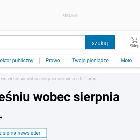
REKLAMA
Sklep
ektor publiczny
Prawo
Twoje pieniądze
Moto
a we wrześniu wobec sierpnia wzrośnie o 0,1 proc.
ześniu wobec sierpnia
.
 się na newsletter