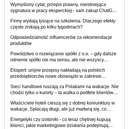
Wymyślony cytat, przepis prawny, nieistniejąca
sygnatura w pracy eksperckiej - sam zakup ChatGPT
to nie wdrożenie AI w firmie
Firmy wydają tysiące na szkolenia. Dlaczego efekty
często znikają po kilku tygodniach?
Odpowiedzialność influencerów za rekomendacje
produktów
Powództwo o rozwiązanie spółki z o.o. – gdy dalsze
istnienie spółki nie ma sensu, ale nie wszyscy
wspólnicy są tego zdania
Ekspert: unijne przepisy nakładają na polskich
przedsiębiorców nowe obowiązki w zakresie
opakowań
Sieci handlowe ruszają za Polakami na wakacje. Nie
chodzi tylko o kurorty – ta walka o portfele klientów
dzieje się także tam, gdzie wielu spędzi urlop po
Właściciele hoteli cieszą się z dobrej koniunktury w
cichu
wakacje. Spłacają długi, ale już martwią się, co
będzie jesienią
Energetyki czy izotoniki - co teraz chętniej kupują
klienci, jakie marketingowe działania podejmują