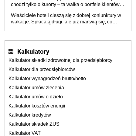
chodzi tylko o kurorty – ta walka o portfele klientów
dzieje się także tam, gdzie wielu spędzi urlop po
Właściciele hoteli cieszą się z dobrej koniunktury w
cichu
wakacje. Spłacają długi, ale już martwią się, co
będzie jesienią
Kalkulatory
Kalkulator składki zdrowotnej dla przedsiębiorcy
Kalkulator dla przedsiębiorców
Kalkulator wynagrodzeń brutto/netto
Kalkulator umów zlecenia
Kalkulator umów o dzieło
Kalkulator kosztów energii
Kalkulator kredytów
Kalkulator składek ZUS
Kalkulator VAT