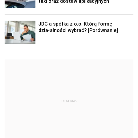
taxi oraz dostaw aplikacyjnych
JDG a spółka z o.o. Którą formę
działalności wybrać? [Porównanie]
REKLAMA