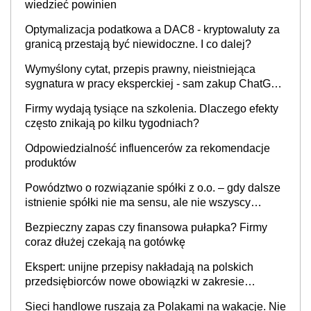
wiedzieć powinien
Optymalizacja podatkowa a DAC8 - kryptowaluty za
granicą przestają być niewidoczne. I co dalej?
Wymyślony cytat, przepis prawny, nieistniejąca
sygnatura w pracy eksperckiej - sam zakup ChatGPT
to nie wdrożenie AI w firmie
Firmy wydają tysiące na szkolenia. Dlaczego efekty
często znikają po kilku tygodniach?
Odpowiedzialność influencerów za rekomendacje
produktów
Powództwo o rozwiązanie spółki z o.o. – gdy dalsze
istnienie spółki nie ma sensu, ale nie wszyscy
wspólnicy są tego zdania
Bezpieczny zapas czy finansowa pułapka? Firmy
coraz dłużej czekają na gotówkę
Ekspert: unijne przepisy nakładają na polskich
przedsiębiorców nowe obowiązki w zakresie
opakowań
Sieci handlowe ruszają za Polakami na wakacje. Nie