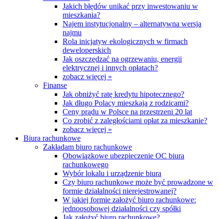
Jakich błędów unikać przy inwestowaniu w
mieszkania?
Najem instytucjonalny – alternatywna wersja
najmu
Rola inicjatyw ekologicznych w firmach
deweloperskich
Jak oszczędzać na ogrzewaniu, energii
elektrycznej i innych opłatach?
zobacz więcej »
Finanse
Jak obniżyć ratę kredytu hipotecznego?
Jak długo Polacy mieszkają z rodzicami?
Ceny prądu w Polsce na przestrzeni 20 lat
Co zrobić z zaległościami opłat za mieszkanie?
zobacz więcej »
Biura rachunkowe
Zakładam biuro rachunkowe
Obowiązkowe ubezpieczenie OC biura
rachunkowego
Wybór lokalu i urządzenie biura
Czy biuro rachunkowe może być prowadzone w
formie działalności nierejestrowanej?
W jakiej formie założyć biuro rachunkowe:
jednoosobowej działalności czy spółki
Jak założyć biuro rachunkowe?