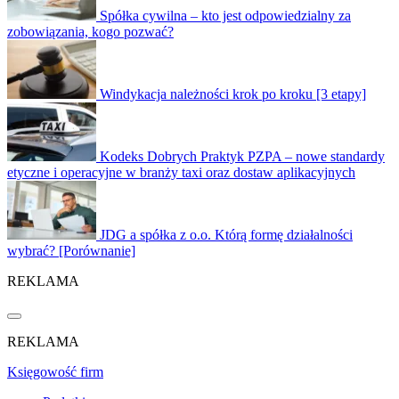
Spółka cywilna – kto jest odpowiedzialny za
zobowiązania, kogo pozwać?
Windykacja należności krok po kroku [3 etapy]
Kodeks Dobrych Praktyk PZPA – nowe standardy
etyczne i operacyjne w branży taxi oraz dostaw aplikacyjnych
JDG a spółka z o.o. Którą formę działalności
wybrać? [Porównanie]
REKLAMA
REKLAMA
Księgowość firm