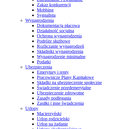
Zakaz konkurencji
Mobbing
Sygnalista
Wynagrodzenia
Dokumentacja płacowa
Działalność socjalna
Ochrona wynagrodzenia
Podróże służbowe
Rozliczanie wynagrodzeń
Składniki wynagrodzenia
Wynagrodzenie minimalne
Podatki
Ubezpieczenia
Emerytury i renty
Pracownicze Plany Kapitałowe
Składki na ubezpieczenie społeczne
Świadczenie przedemerytalne
Ubezpieczenie zdrowotne
Zasady podlegania
Zasiłki i inne świadczenia
Urlopy
Macierzyński
Urlop rodzicielski
Urlop na żądanie