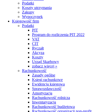
Podatki
Koszty utrzymania
Zakupy
Wypoczynek
Księgowość firm
Podatki
PIT
Program do rozliczenia PIT 2022
VAT
CIT
Ryczałt
Akcyza
Koszty
Urząd Skarbowy
zobacz więcej »
Rachunkowość
Zasady ogólne
Księgi rachunkowe
Ewidencja księgowa
Sprawozdawczość
Amortyzacja
Rachunkowość rolnicza
Inwentaryzacja
Rachunkowość budżetowa
Rachunkowość organizacji non-profit