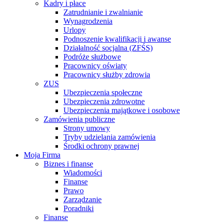
Kadry i płace
Zatrudnianie i zwalnianie
Wynagrodzenia
Urlopy
Podnoszenie kwalifikacji i awanse
Działalność socjalna (ZFŚS)
Podróże służbowe
Pracownicy oświaty
Pracownicy służby zdrowia
ZUS
Ubezpieczenia społeczne
Ubezpieczenia zdrowotne
Ubezpieczenia majątkowe i osobowe
Zamówienia publiczne
Strony umowy
Tryby udzielania zamówienia
Środki ochrony prawnej
Moja Firma
Biznes i finanse
Wiadomości
Finanse
Prawo
Zarządzanie
Poradniki
Finanse