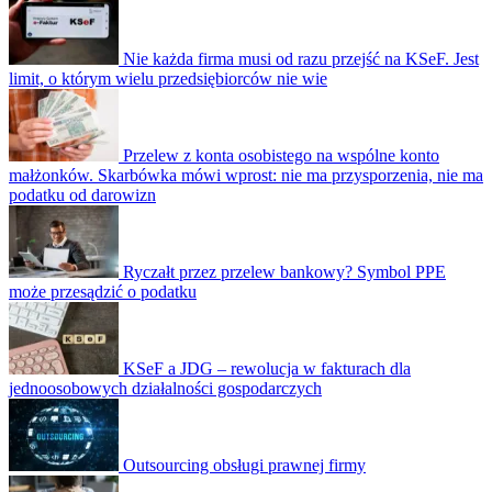
Nie każda firma musi od razu przejść na KSeF. Jest
limit, o którym wielu przedsiębiorców nie wie
Przelew z konta osobistego na wspólne konto
małżonków. Skarbówka mówi wprost: nie ma przysporzenia, nie ma
podatku od darowizn
Ryczałt przez przelew bankowy? Symbol PPE
może przesądzić o podatku
KSeF a JDG – rewolucja w fakturach dla
jednoosobowych działalności gospodarczych
Outsourcing obsługi prawnej firmy