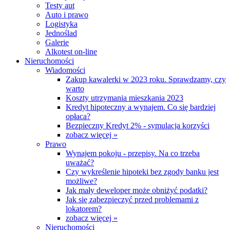
Testy aut
Auto i prawo
Logistyka
Jednoślad
Galerie
Alkotest on-line
Nieruchomości
Wiadomości
Zakup kawalerki w 2023 roku. Sprawdzamy, czy
warto
Koszty utrzymania mieszkania 2023
Kredyt hipoteczny a wynajem. Co się bardziej
opłaca?
Bezpieczny Kredyt 2% - symulacja korzyści
zobacz więcej »
Prawo
Wynajem pokoju - przepisy. Na co trzeba
uważać?
Czy wykreślenie hipoteki bez zgody banku jest
możliwe?
Jak mały deweloper może obniżyć podatki?
Jak się zabezpieczyć przed problemami z
lokatorem?
zobacz więcej »
Nieruchomości