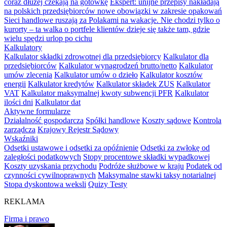
coraz dłużej czekają na gotówkę
Ekspert: unijne przepisy nakładają
na polskich przedsiębiorców nowe obowiązki w zakresie opakowań
Sieci handlowe ruszają za Polakami na wakacje. Nie chodzi tylko o
kurorty – ta walka o portfele klientów dzieje się także tam, gdzie
wielu spędzi urlop po cichu
Kalkulatory
Kalkulator składki zdrowotnej dla przedsiębiorcy
Kalkulator dla
przedsiębiorców
Kalkulator wynagrodzeń brutto/netto
Kalkulator
umów zlecenia
Kalkulator umów o dzieło
Kalkulator kosztów
energii
Kalkulator kredytów
Kalkulator składek ZUS
Kalkulator
VAT
Kalkulator maksymalnej kwoty subwencji PFR
Kalkulator
ilości dni
Kalkulator dat
Aktywne formularze
Działalność gospodarcza
Spółki handlowe
Koszty sądowe
Kontrola
zarządcza
Krajowy Rejestr Sądowy
Wskaźniki
Odsetki ustawowe i odsetki za opóźnienie
Odsetki za zwłokę od
zaległości podatkowych
Stopy procentowe składki wypadkowej
Koszty uzyskania przychodu
Podróże służbowe w kraju
Podatek od
czynności cywilnoprawnych
Maksymalne stawki taksy notarialnej
Stopa dyskontowa weksli
Quizy Testy
REKLAMA
Firma i prawo