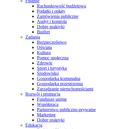
Finanse
Rachunkowość budżetowa
Podatki i opłaty
Zamówienia publiczne
Audyt i kontrola
Dobre praktyki
Budżet
Zadania
Bezpieczeństwo
Oświata
Kultura
Pomoc społeczna
Zdrowie
Sport i turystyka
Środowisko
Gospodarka komunalna
Gospodarka przestrzenna
Zarządzanie nieruchomościami
Rozwój i promocja
Fundusze unijne
Współpraca
Partnerstwo publiczno-prywatne
Marketing
Dobre praktyki
Edukacja