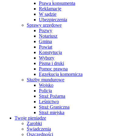
Prawa konsumenta
Reklamacje
W sądzie
Ubezpieczenia
Sprawy urzędowe
Pozwy
Notariusz
Gmina
Powiat
Konstytucja
Wybory
Pisma i druki
Pomoc prawna
Egzekucja komornicza
Służby mundurowe
Wojsko
Policja
Straż Pożarna
Leśnictwo
Straż Graniczna
Straż miejska
Twoje pieniądze
Zarobki
Świadczenia
Oszczędności