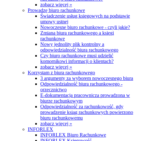
zobacz więcej »
Prowadzę biuro rachunkowe
Świadczenie usług księgowych na podstawie
umowy ustnej
Nowoczesne biuro rachunkowe - czyli jakie?
Zmiana biura rachunkowego a księgi
rachunkowe
Nowy jednolity plik kontrolny a
odpowiedzialność biura rachunkowego
Czy biuro rachunkowe musi udzielić
komornikowi informacji o klientach?
zobacz więcej »
Korzystam z biura rachunkowego
3 argumenty za wyborem nowoczesnego biura
Odpowiedzialność biura rachunkowego -
orzecznictwo
E-dokumentacja pracownicza prowadzona w
biurze rachunkowym
Odpowiedzialność za rachunkowość, gdy
prowadzenie ksiąg rachunkowych powierzono
biuru rachunkowemu
zobacz więcej »
INFORLEX
INFORLEX Biuro Rachunkowe
INFORLEX Księgowość