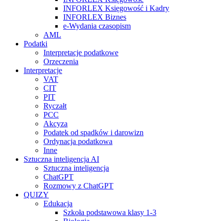
INFORLEX Księgowość i Kadry
INFORLEX Biznes
e-Wydania czasopism
AML
Podatki
Interpretacje podatkowe
Orzeczenia
Interpretacje
VAT
CIT
PIT
Ryczałt
PCC
Akcyza
Podatek od spadków i darowizn
Ordynacja podatkowa
Inne
Sztuczna inteligencja AI
Sztuczna inteligencja
ChatGPT
Rozmowy z ChatGPT
QUIZY
Edukacja
Szkoła podstawowa klasy 1-3