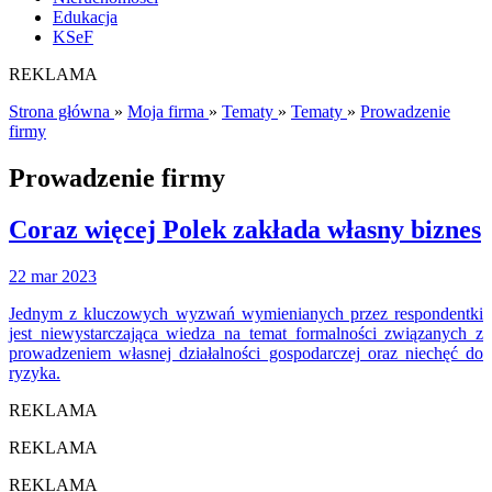
Edukacja
KSeF
REKLAMA
Strona główna
»
Moja firma
»
Tematy
»
Tematy
»
Prowadzenie
firmy
Prowadzenie firmy
Coraz więcej Polek zakłada własny biznes
22 mar 2023
Jednym z kluczowych wyzwań wymienianych przez respondentki
jest niewystarczająca wiedza na temat formalności związanych z
prowadzeniem własnej działalności gospodarczej oraz niechęć do
ryzyka.
REKLAMA
REKLAMA
REKLAMA