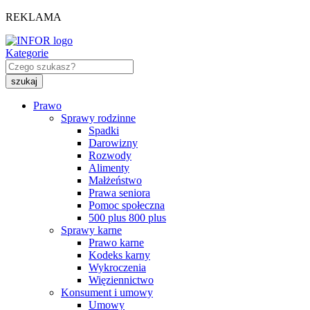
REKLAMA
Kategorie
Prawo
Sprawy rodzinne
Spadki
Darowizny
Rozwody
Alimenty
Małżeństwo
Prawa seniora
Pomoc społeczna
500 plus 800 plus
Sprawy karne
Prawo karne
Kodeks karny
Wykroczenia
Więziennictwo
Konsument i umowy
Umowy