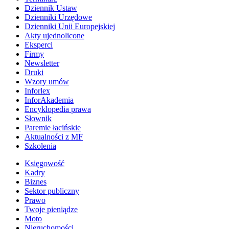
Dziennik Ustaw
Dzienniki Urzędowe
Dzienniki Unii Europejskiej
Akty ujednolicone
Eksperci
Firmy
Newsletter
Druki
Wzory umów
Inforlex
InforAkademia
Encyklopedia prawa
Słownik
Paremie łacińskie
Aktualności z MF
Szkolenia
Księgowość
Kadry
Biznes
Sektor publiczny
Prawo
Twoje pieniądze
Moto
Nieruchomości