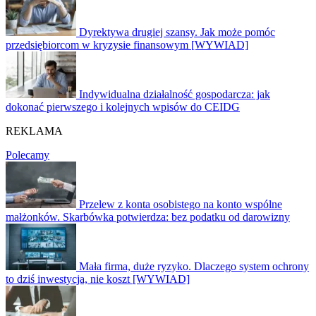
Dyrektywa drugiej szansy. Jak może pomóc
przedsiębiorcom w kryzysie finansowym [WYWIAD]
Indywidualna działalność gospodarcza: jak
dokonać pierwszego i kolejnych wpisów do CEIDG
REKLAMA
Polecamy
Przelew z konta osobistego na konto wspólne
małżonków. Skarbówka potwierdza: bez podatku od darowizny
Mała firma, duże ryzyko. Dlaczego system ochrony
to dziś inwestycja, nie koszt [WYWIAD]