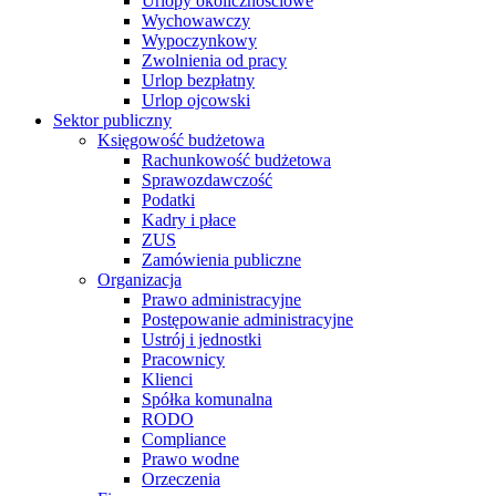
Urlopy okolicznościowe
Wychowawczy
Wypoczynkowy
Zwolnienia od pracy
Urlop bezpłatny
Urlop ojcowski
Sektor publiczny
Księgowość budżetowa
Rachunkowość budżetowa
Sprawozdawczość
Podatki
Kadry i płace
ZUS
Zamówienia publiczne
Organizacja
Prawo administracyjne
Postępowanie administracyjne
Ustrój i jednostki
Pracownicy
Klienci
Spółka komunalna
RODO
Compliance
Prawo wodne
Orzeczenia