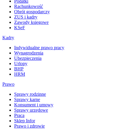
Podatki
Rachunkowość
Obrót gospodarczy
ZUS i kadry
Zawody księgowe
KSeF
Kadry
Indywidualne prawo pracy
Wynagrodzenia
Ubezpieczenia
Urlopy
BHP
HRM
Prawo
Sprawy rodzinne
Sprawy karne
Konsument i umowy
Sprawy urzędowe
Praca
Sklep Infor
Prawo i zdrowie