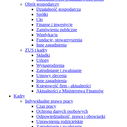
Obrót gospodarczy
Działalność gospodarcza
Spółki
Cło
Finanse i inwestycje
Zamówienia publiczne
Windykacja
Fundacje, stowarzyszenia
Inne zagadnienia
ZUS i kadry
Składki
Urlopy
Wynagrodzenia
Zatrudnianie i zwalnianie
Umowy zlecenia
Inne zagadnienia
Księgowość firm - aktualności
Aktualności z Ministerstwa Finansów
Kadry
Indywidualne prawo pracy
Czas pracy
Ochrona danych osobowych
Odpowiedzialność, prawa i obowiązki
Uprawnienia rodzicielskie
Zatrudnianie i zwalnianie