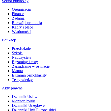
Sektor publiczny
Organizacja
Finanse
Zadania
Rozwój i promocja
Kadry i płace
Wiadomości
Edukacja
Przedszkole
Szkoła
Nauczyciele
Egzaminy i testy
Zarządzanie w oświacie
Matura
Egzamin ósmoklasisty
Testy wiedzy
Akty prawne
Dziennik Ustaw
Monitor Polski
Dzienniki Urzędowe
Dzienniki Unii Europejskiej