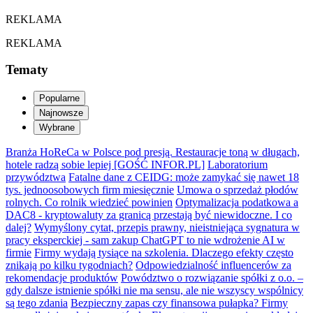
REKLAMA
REKLAMA
Tematy
Popularne
Najnowsze
Wybrane
Branża HoReCa w Polsce pod presją. Restauracje toną w długach,
hotele radzą sobie lepiej [GOŚĆ INFOR.PL]
Laboratorium
przywództwa
Fatalne dane z CEIDG: może zamykać się nawet 18
tys. jednoosobowych firm miesięcznie
Umowa o sprzedaż płodów
rolnych. Co rolnik wiedzieć powinien
Optymalizacja podatkowa a
DAC8 - kryptowaluty za granicą przestają być niewidoczne. I co
dalej?
Wymyślony cytat, przepis prawny, nieistniejąca sygnatura w
pracy eksperckiej - sam zakup ChatGPT to nie wdrożenie AI w
firmie
Firmy wydają tysiące na szkolenia. Dlaczego efekty często
znikają po kilku tygodniach?
Odpowiedzialność influencerów za
rekomendacje produktów
Powództwo o rozwiązanie spółki z o.o. –
gdy dalsze istnienie spółki nie ma sensu, ale nie wszyscy wspólnicy
są tego zdania
Bezpieczny zapas czy finansowa pułapka? Firmy