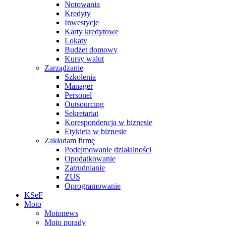
Notowania
Kredyty
Inwestycje
Karty kredytowe
Lokaty
Budżet domowy
Kursy walut
Zarządzanie
Szkolenia
Manager
Personel
Outsourcing
Sekretariat
Korespondencja w biznesie
Etykieta w biznesie
Zakładam firmę
Podejmowanie działalności
Opodatkowanie
Zatrudnianie
ZUS
Oprogramowanie
KSeF
Moto
Motonews
Moto porady