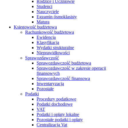
Rodzice i Uczniowie
Studenci
Nauczyciele
Egzamin ósmoklasisty
Matura
Księgowość budżetowa
Rachunkowość budżetowa
Ewidencja
Klasyfikacja
Wydatki strukturalne
Nieprawidłowości
Sprawozdawczość
Sprawozdawczość budżetowa
Sprawozdawczość w zakresie operacji
finansowych
Sprawozdawczość finansowa
Inwentaryzacja
Pozostałe
Podatki
Procedury podatkowe
Podatki dochodowe
VAT
Podatki i opłaty lokalne
Pozostałe podatki i opłaty
Centralizacja Vat