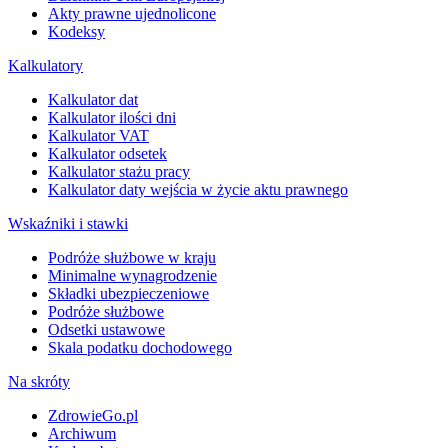
Akty prawne ujednolicone
Kodeksy
Kalkulatory
Kalkulator dat
Kalkulator ilości dni
Kalkulator VAT
Kalkulator odsetek
Kalkulator stażu pracy
Kalkulator daty wejścia w życie aktu prawnego
Wskaźniki i stawki
Podróże służbowe w kraju
Minimalne wynagrodzenie
Składki ubezpieczeniowe
Podróże służbowe
Odsetki ustawowe
Skala podatku dochodowego
Na skróty
ZdrowieGo.pl
Archiwum