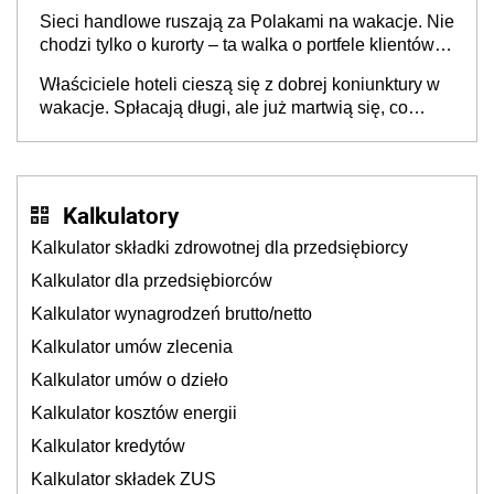
opakowań
Sieci handlowe ruszają za Polakami na wakacje. Nie
chodzi tylko o kurorty – ta walka o portfele klientów
dzieje się także tam, gdzie wielu spędzi urlop po
Właściciele hoteli cieszą się z dobrej koniunktury w
cichu
wakacje. Spłacają długi, ale już martwią się, co
będzie jesienią
Kalkulatory
Kalkulator składki zdrowotnej dla przedsiębiorcy
Kalkulator dla przedsiębiorców
Kalkulator wynagrodzeń brutto/netto
Kalkulator umów zlecenia
Kalkulator umów o dzieło
Kalkulator kosztów energii
Kalkulator kredytów
Kalkulator składek ZUS