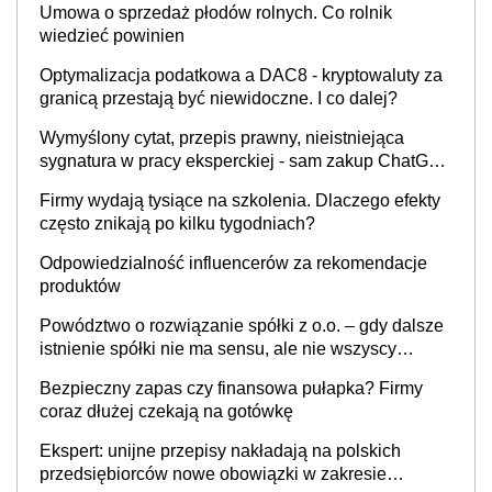
Umowa o sprzedaż płodów rolnych. Co rolnik
wiedzieć powinien
Optymalizacja podatkowa a DAC8 - kryptowaluty za
granicą przestają być niewidoczne. I co dalej?
Wymyślony cytat, przepis prawny, nieistniejąca
sygnatura w pracy eksperckiej - sam zakup ChatGPT
to nie wdrożenie AI w firmie
Firmy wydają tysiące na szkolenia. Dlaczego efekty
często znikają po kilku tygodniach?
Odpowiedzialność influencerów za rekomendacje
produktów
Powództwo o rozwiązanie spółki z o.o. – gdy dalsze
istnienie spółki nie ma sensu, ale nie wszyscy
wspólnicy są tego zdania
Bezpieczny zapas czy finansowa pułapka? Firmy
coraz dłużej czekają na gotówkę
Ekspert: unijne przepisy nakładają na polskich
przedsiębiorców nowe obowiązki w zakresie