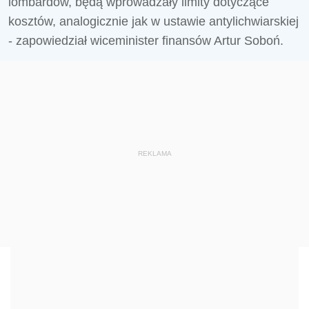
lombardów, będą wprowadzały limity dotyczące
kosztów, analogicznie jak w ustawie antylichwiarskiej
- zapowiedział wiceminister finansów Artur Soboń.
REKLAMA