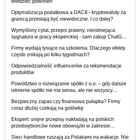
wiedzieć powinien
Optymalizacja podatkowa a DAC8 - kryptowaluty za
granicą przestają być niewidoczne. I co dalej?
Wymyślony cytat, przepis prawny, nieistniejąca
sygnatura w pracy eksperckiej - sam zakup ChatGPT
to nie wdrożenie AI w firmie
Firmy wydają tysiące na szkolenia. Dlaczego efekty
często znikają po kilku tygodniach?
Odpowiedzialność influencerów za rekomendacje
produktów
Powództwo o rozwiązanie spółki z o.o. – gdy dalsze
istnienie spółki nie ma sensu, ale nie wszyscy
wspólnicy są tego zdania
Bezpieczny zapas czy finansowa pułapka? Firmy
coraz dłużej czekają na gotówkę
Ekspert: unijne przepisy nakładają na polskich
przedsiębiorców nowe obowiązki w zakresie
opakowań
Sieci handlowe ruszają za Polakami na wakacje. Nie