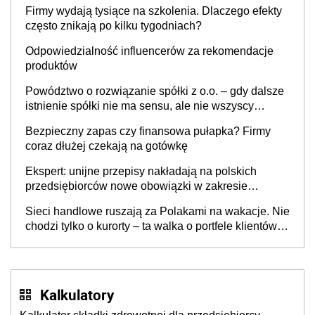
to nie wdrożenie AI w firmie
Firmy wydają tysiące na szkolenia. Dlaczego efekty
często znikają po kilku tygodniach?
Odpowiedzialność influencerów za rekomendacje
produktów
Powództwo o rozwiązanie spółki z o.o. – gdy dalsze
istnienie spółki nie ma sensu, ale nie wszyscy
wspólnicy są tego zdania
Bezpieczny zapas czy finansowa pułapka? Firmy
coraz dłużej czekają na gotówkę
Ekspert: unijne przepisy nakładają na polskich
przedsiębiorców nowe obowiązki w zakresie
opakowań
Sieci handlowe ruszają za Polakami na wakacje. Nie
chodzi tylko o kurorty – ta walka o portfele klientów
dzieje się także tam, gdzie wielu spędzi urlop po
cichu
Kalkulatory