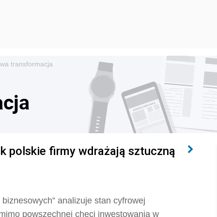
owa transformacja
acja
k polskie firmy wdrażają sztuczną
biznesowych” analizuje stan cyfrowej
e mimo powszechnej chęci inwestowania w