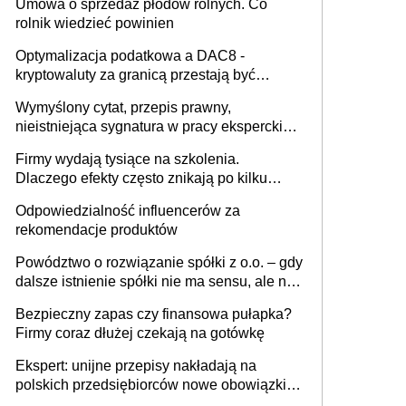
Umowa o sprzedaż płodów rolnych. Co
rolnik wiedzieć powinien
Optymalizacja podatkowa a DAC8 -
kryptowaluty za granicą przestają być
niewidoczne. I co dalej?
Wymyślony cytat, przepis prawny,
nieistniejąca sygnatura w pracy eksperckiej -
sam zakup ChatGPT to nie wdrożenie AI w
Firmy wydają tysiące na szkolenia.
firmie
Dlaczego efekty często znikają po kilku
tygodniach?
Odpowiedzialność influencerów za
rekomendacje produktów
Powództwo o rozwiązanie spółki z o.o. – gdy
dalsze istnienie spółki nie ma sensu, ale nie
wszyscy wspólnicy są tego zdania
Bezpieczny zapas czy finansowa pułapka?
Firmy coraz dłużej czekają na gotówkę
Ekspert: unijne przepisy nakładają na
polskich przedsiębiorców nowe obowiązki w
zakresie opakowań