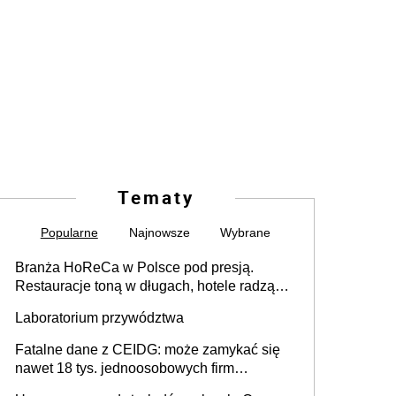
Tematy
Popularne
Najnowsze
Wybrane
Branża HoReCa w Polsce pod presją.
Restauracje toną w długach, hotele radzą
sobie lepiej [GOŚĆ INFOR.PL]
Laboratorium przywództwa
Fatalne dane z CEIDG: może zamykać się
nawet 18 tys. jednoosobowych firm
miesięcznie