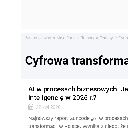
»
»
»
»
Strona główna
Moja firma
Tematy
Tematy
Cyfr
Cyfrowa transform
AI w procesach biznesowych. Ja
inteligencję w 2026 r.?
22 kwi 2026
Najnowszy raport Suncode „AI w procesach 
transformacji w Polsce. Wynika z niego, ż