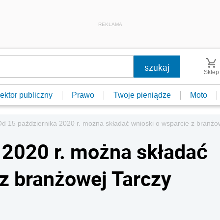
REKLAMA
Sklep
ektor publiczny
Prawo
Twoje pieniądze
Moto
d 15 października 2020 r. można składać wnioski o wsparcie z branżo
 2020 r. można składać
 z branżowej Tarczy
0