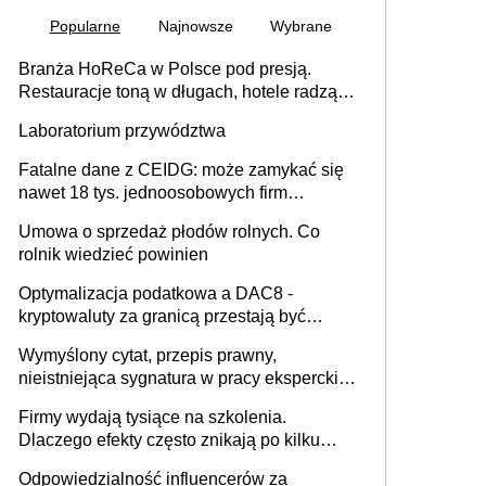
Popularne
Najnowsze
Wybrane
Branża HoReCa w Polsce pod presją.
Restauracje toną w długach, hotele radzą
sobie lepiej [GOŚĆ INFOR.PL]
Laboratorium przywództwa
Fatalne dane z CEIDG: może zamykać się
nawet 18 tys. jednoosobowych firm
miesięcznie
Umowa o sprzedaż płodów rolnych. Co
rolnik wiedzieć powinien
Optymalizacja podatkowa a DAC8 -
kryptowaluty za granicą przestają być
niewidoczne. I co dalej?
Wymyślony cytat, przepis prawny,
nieistniejąca sygnatura w pracy eksperckiej -
sam zakup ChatGPT to nie wdrożenie AI w
Firmy wydają tysiące na szkolenia.
firmie
Dlaczego efekty często znikają po kilku
tygodniach?
Odpowiedzialność influencerów za