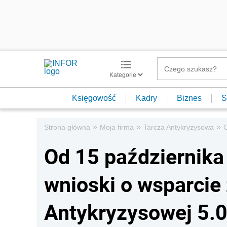
Kategorie
Księgowość
Kadry
Biznes
S
»
»
»
Strona główna
Moja firma
Tarcza Antykryzysowa
O
Od 15 października
wnioski o wsparcie
Antykryzysowej 5.