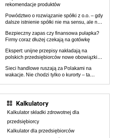
rekomendacje produktów
Powództwo o rozwiązanie spółki z o.o. – gdy
dalsze istnienie spółki nie ma sensu, ale nie
wszyscy wspólnicy są tego zdania
Bezpieczny zapas czy finansowa pułapka?
Firmy coraz dłużej czekają na gotówkę
Ekspert: unijne przepisy nakładają na
polskich przedsiębiorców nowe obowiązki w
zakresie opakowań
Sieci handlowe ruszają za Polakami na
wakacje. Nie chodzi tylko o kurorty – ta
walka o portfele klientów dzieje się także
tam, gdzie wielu spędzi urlop po cichu
Kalkulatory
Kalkulator składki zdrowotnej dla
przedsiębiorcy
Kalkulator dla przedsiębiorców