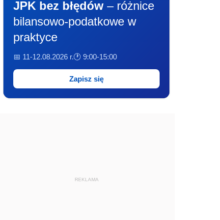
JPK bez błędów
– różnice
bilansowo-podatkowe w
praktyce
📅 11-12.08.2026 r.
🕐 9:00-15:00
Zapisz się
REKLAMA