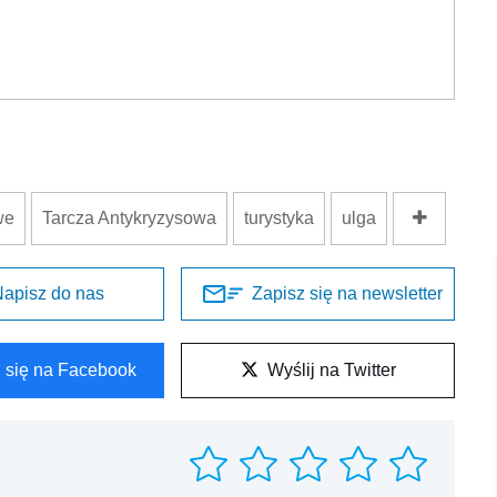
we
Tarcza Antykryzysowa
turystyka
ulga
apisz do nas
Zapisz się na newsletter
l się na Facebook
Wyślij na Twitter