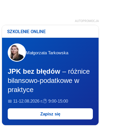
AUTOPROMOCJA
SZKOLENIE ONLINE
Małgorzata Tarkowska
JPK bez błędów
– różnice
bilansowo-podatkowe w
praktyce
📅 11-12.08.2026 r.
🕐 9:00-15:00
Zapisz się