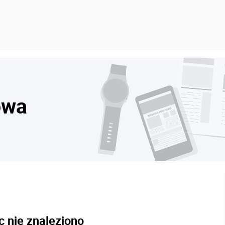
owa
c nie znaleziono