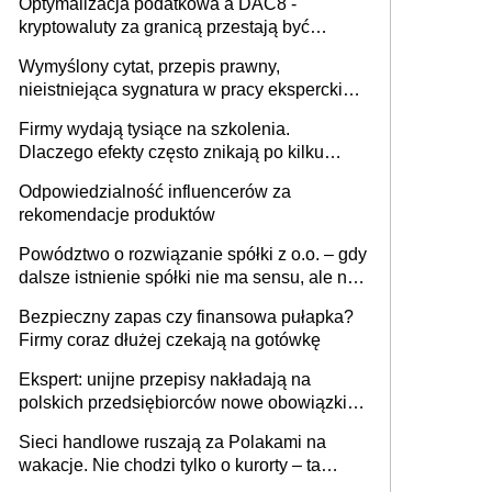
Optymalizacja podatkowa a DAC8 -
kryptowaluty za granicą przestają być
niewidoczne. I co dalej?
Wymyślony cytat, przepis prawny,
nieistniejąca sygnatura w pracy eksperckiej -
sam zakup ChatGPT to nie wdrożenie AI w
Firmy wydają tysiące na szkolenia.
firmie
Dlaczego efekty często znikają po kilku
tygodniach?
Odpowiedzialność influencerów za
rekomendacje produktów
Powództwo o rozwiązanie spółki z o.o. – gdy
dalsze istnienie spółki nie ma sensu, ale nie
wszyscy wspólnicy są tego zdania
Bezpieczny zapas czy finansowa pułapka?
Firmy coraz dłużej czekają na gotówkę
Ekspert: unijne przepisy nakładają na
polskich przedsiębiorców nowe obowiązki w
zakresie opakowań
Sieci handlowe ruszają za Polakami na
wakacje. Nie chodzi tylko o kurorty – ta
walka o portfele klientów dzieje się także