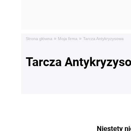
»
»
Strona główna
Moja firma
Tarcza Antykryzysowa
Tarcza Antykryzys
Niestety ni