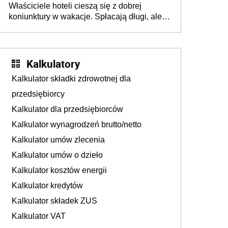
Właściciele hoteli cieszą się z dobrej
tam, gdzie wielu spędzi urlop po cichu
koniunktury w wakacje. Spłacają długi, ale
już martwią się, co będzie jesienią
Kalkulatory
Kalkulator składki zdrowotnej dla
przedsiębiorcy
Kalkulator dla przedsiębiorców
Kalkulator wynagrodzeń brutto/netto
Kalkulator umów zlecenia
Kalkulator umów o dzieło
Kalkulator kosztów energii
Kalkulator kredytów
Kalkulator składek ZUS
Kalkulator VAT