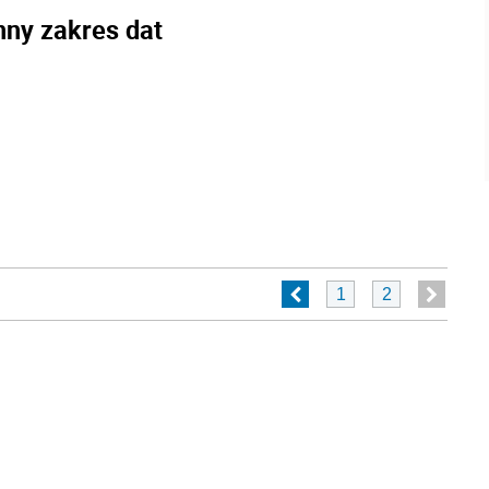
nny zakres dat
1
2